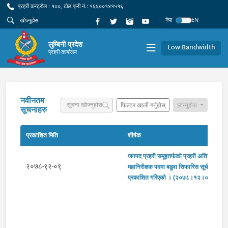
प्रहरी कन्ट्रोल : १००, टोल फ्री नं.: १६६००१४१५१६
नेपा
EN
लुम्बिनी प्रदेश
Low Bandwidth
प्रहरी कार्यालय
नवीनतम
फिल्टर खाली गर्नुहोस्
छान्नुहोस
सूचनाहरु
प्रकाशित मिति
शीर्षक
जनपद प्रहरी समूहतर्फको प्रहरी अतिरिक्त
२०७८-१२-०१
महानिरीक्षक पदमा बढुवा सिफारिस सूची
प्रकाशित गरिएको । (२०७८।१२।०१)