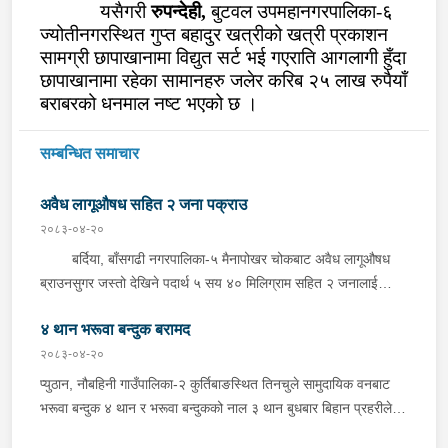
यसैगरी
रुपन्देही,
बुटवल उपमहानगरपालिका-६
ज्योतीनगरस्थित गुप्त बहादुर खत्रीको खत्री प्रकाशन
सामग्री छापाखानामा विद्युत सर्ट भई गएराति आगलागी हुँदा
छापाखानामा रहेका सामानहरु जलेर करिब २५ लाख रुपैयाँ
बराबरको धनमाल नष्ट भएको छ ।
सम्बन्धित समाचार
अवैध लागूऔषध सहित २ जना पक्राउ
२०८३-०४-२०
बर्दिया, बाँसगढी नगरपालिका-५ मैनापोखर चोकबाट अवैध लागूऔषध
ब्राउनसुगर जस्तो देखिने पदार्थ ५ सय ४० मिलिग्राम सहित २ जनालाई
बुधबार दिउँसो प्रहरीले पक्राउ गरेको छ । पक्राउ पर्नेहरूमा सोही
४ थान भरूवा बन्दुक बरामद
नगरपालिका-६ बस्ने २४ वर्षीय किरण नेपाली र ३६ वर्षीय सतिराम थारू रहेका
छन् । इलाका प्रहरी कार्यालय मोतिपुरबाट खटिएको प्रहरीले दमौलीबाट
२०८३-०४-२०
बासगढीतर्फ आउँदै गरेको भे.५ प २०३९ नम्बरको मोटरसाइकलमा सवार
प्युठान, नौबहिनी गाउँपालिका-२ कुर्तिबाङस्थित तिनचुले सामुदायिक वनबाट
उनीहरूलाई उक्त पदार्थ सहित पक्राउ गरेको हो ।यस सम्बन्धमा प्रहरीले
भरूवा बन्दुक ४ थान र भरूवा बन्दुकको नाल ३ थान बुधबार बिहान प्रहरीले
आवश्यक अनुसन्धान गरिरहेको छ ।
बरामद गरेको छ । इलाका प्रहरी कार्यालय लुङबाहानेबाट खटिएको प्रहरीले