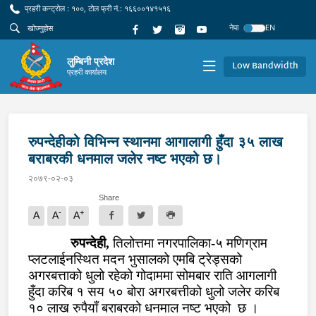
प्रहरी कन्ट्रोल : १००, टोल फ्री नं.: १६६००१४१५१६
नेपा
EN
लुम्बिनी प्रदेश
Low Bandwidth
प्रहरी कार्यालय
रुपन्देहीको विभिन्न स्थानमा आगालागी हुँदा ३५ लाख
बराबरकी धनमाल जलेर नष्ट भएको छ।
२०७९-०२-०३
Share
-
+
A
A
A
रुपन्देही,
तिलोत्तमा नगरपालिका-५ मणिग्राम
प्लटलाईनस्थित मदन भुसालको एमबि ट्रेड्सको
अगरबत्ताको धुलो रहेको गोदाममा सोमबार राति आगलागी
हुँदा करिब १ सय ५० बोरा अगरबत्तीको धुलो जलेर करिब
१० लाख रुपैयाँ बराबरको धनमाल नष्ट भएको
छ ।