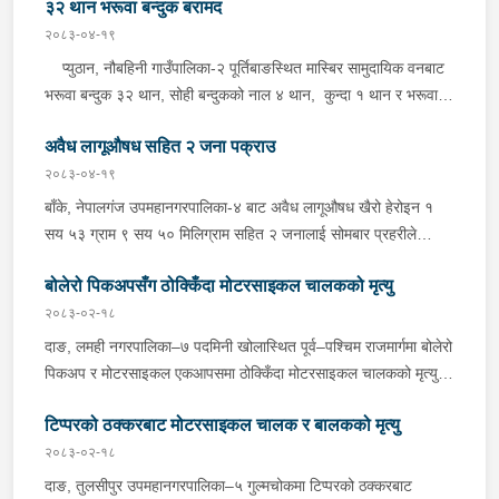
३२ थान भरूवा बन्दुक बरामद
उक्त बन्दुक फेला पारी बरामद गरेको हो । यस सम्बन्धमा प्रहरीले आवश्यक
अनुसन्धान गरिरहेको छ ।
२०८३-०४-१९
प्युठान, नौबहिनी गाउँपालिका-२ पूर्तिबाङस्थित मास्बिर सामुदायिक वनबाट
भरूवा बन्दुक ३२ थान, सोही बन्दुकको नाल ४ थान, कुन्दा १ थान र भरूवा
बन्दुकको चाप ३ थान सोमबार बिहान प्रहरीले बरामद गरेको छ । इलाका
अवैध लागूऔषध सहित २ जना पक्राउ
प्रहरी कार्यालय लुङबाहानेबाट खटिएको प्रहरीले उक्त हातहतियार फेला पारी
बरामद गरेको हो । यस सम्बन्धमा प्रहरीले आवश्यक अनुसन्धान गरिरहेको
२०८३-०४-१९
छ ।
बाँके, नेपालगंज उपमहानगरपालिका-४ बाट अवैध लागूऔषध खैरो हेरोइन १
सय ५३ ग्राम ९ सय ५० मिलिग्राम सहित २ जनालाई सोमबार प्रहरीले
पक्राउ गरेको छ । पक्राउ पर्नेहरूमा सोही उपमहानगरपालिका-४ बस्ने ३०
बोलेरो पिकअपसँग ठोक्किँदा मोटरसाइकल चालकको मृत्यु
वर्षीय सुशिल भण्डारी र सोही उपमहानगरपालिका-१० बस्ने ५५ वर्षीय अरूण
कुमार जयसवाल रहेका छन् । लागूऔषध नियन्त्रण ब्यूरो शाखा कार्यालय
२०८३-०२-१८
नेपालगंजबाट खटिएको प्रहरीले उनीहरूलाई उक्त लागूऔषध सहित पक्राउ
दाङ, लमही नगरपालिका–७ पदमिनी खोलास्थित पूर्व–पश्चिम राजमार्गमा बोलेरो
गरेको हो । थप अनुसन्धानको क्रममा प्रहरीले अरूण कुमारको घर तलासी
पिकअप र मोटरसाइकल एकआपसमा ठोक्किँदा मोटरसाइकल चालकको मृत्यु
गर्दा थप ४ सय २५ ग्राम खैरो हेरोइन, नगद १ लाख ८० हजार नेपाली रूपैयाँ,
भएको छ।काठमाडौंबाट बर्दियातर्फ जाँदै गरेको बा.६५ प.१८८४ नम्बरको
२ लाख १४ हजार भारतीय रूपैयाँ र डिजिटल तराजु १ थान समेत फेला पारी
टिप्परको ठक्करबाट मोटरसाइकल चालक र बालकको मृत्यु
मोटरसाइकल र विपरीत दिशाबाट अमिलियाबाट लमहीतर्फ आउँदै गरेको लु.२
बरामद गरेको छ ।यस सम्बन्धमा प्रहरीले आवश्यक अनुसन्धान गरिरहेको छ ।
च.९६१७ नम्बरको बोलेरो पिकअप एकआपसमा ठोक्किँदा मोटरसाइकल चालक
२०८३-०२-१८
बर्दियाको गेरुवा गाउँपालिका–४ मैनापोखर निवासी ३३ वर्षीय खिम तिमिल्सिना
दाङ, तुलसीपुर उपमहानगरपालिका–५ गुल्मचोकमा टिप्परको ठक्करबाट