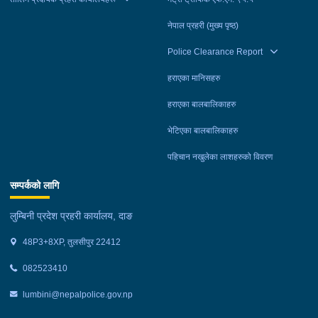
अस्पताल नेपालगञ्जमा राखिएको छ। घाइते अनुषा नेपाली उपचारपछि
नेपाल प्रहरी (मुख्य पृष्ठ)
डिस्चार्ज भएकी छन्।दुर्घटनामा संलग्न टिप्पर, टिप्पर चालक दाङ शान्तिनगर
गाउँपालिका–३ निवासी ३९ वर्षीय शेरबहादुर थापा तथा मोटरसाइकल इलाका
Police Clearance Report
प्रहरी कार्यालय तुलसीपुरको नियन्त्रणमा रहेका छन्। घटनाका सम्बन्धमा
हराएका मानिसहरु
प्रहरीले आवश्यक अनुसन्धान गरिरहेको छ।
हराएका बालबालिकाहरु
भेटिएका बालबालिकाहरु
पहिचान नखुलेका लाशहरुको विवरण
सम्पर्कको लागि
लुम्बिनी प्रदेश प्रहरी कार्यालय, दाङ
48P3+8XP, तुलसीपुर 22412
082523410
lumbini@nepalpolice.gov.np