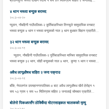
ब्राउनसुगर जस्तो देखिने पदार्थ ५ सय ४० मिलिग्राम सहित २ जनालाई
बुधबार दिउँसो प्रहरीले पक्राउ गरेको छ । पक्राउ पर्नेहरूमा सोही
४ थान भरूवा बन्दुक बरामद
नगरपालिका-६ बस्ने २४ वर्षीय किरण नेपाली र ३६ वर्षीय सतिराम थारू रहेका
छन् । इलाका प्रहरी कार्यालय मोतिपुरबाट खटिएको प्रहरीले दमौलीबाट
२०८३-०४-२०
बासगढीतर्फ आउँदै गरेको भे.५ प २०३९ नम्बरको मोटरसाइकलमा सवार
प्युठान, नौबहिनी गाउँपालिका-२ कुर्तिबाङस्थित तिनचुले सामुदायिक वनबाट
उनीहरूलाई उक्त पदार्थ सहित पक्राउ गरेको हो ।यस सम्बन्धमा प्रहरीले
भरूवा बन्दुक ४ थान र भरूवा बन्दुकको नाल ३ थान बुधबार बिहान प्रहरीले
आवश्यक अनुसन्धान गरिरहेको छ ।
बरामद गरेको छ । इलाका प्रहरी कार्यालय लुङबाहानेबाट खटिएको प्रहरीले
३२ थान भरूवा बन्दुक बरामद
उक्त बन्दुक फेला पारी बरामद गरेको हो । यस सम्बन्धमा प्रहरीले आवश्यक
अनुसन्धान गरिरहेको छ ।
२०८३-०४-१९
प्युठान, नौबहिनी गाउँपालिका-२ पूर्तिबाङस्थित मास्बिर सामुदायिक वनबाट
भरूवा बन्दुक ३२ थान, सोही बन्दुकको नाल ४ थान, कुन्दा १ थान र भरूवा
बन्दुकको चाप ३ थान सोमबार बिहान प्रहरीले बरामद गरेको छ । इलाका
अवैध लागूऔषध सहित २ जना पक्राउ
प्रहरी कार्यालय लुङबाहानेबाट खटिएको प्रहरीले उक्त हातहतियार फेला पारी
बरामद गरेको हो । यस सम्बन्धमा प्रहरीले आवश्यक अनुसन्धान गरिरहेको
२०८३-०४-१९
छ ।
बाँके, नेपालगंज उपमहानगरपालिका-४ बाट अवैध लागूऔषध खैरो हेरोइन १
सय ५३ ग्राम ९ सय ५० मिलिग्राम सहित २ जनालाई सोमबार प्रहरीले
पक्राउ गरेको छ । पक्राउ पर्नेहरूमा सोही उपमहानगरपालिका-४ बस्ने ३०
बोलेरो पिकअपसँग ठोक्किँदा मोटरसाइकल चालकको मृत्यु
वर्षीय सुशिल भण्डारी र सोही उपमहानगरपालिका-१० बस्ने ५५ वर्षीय अरूण
कुमार जयसवाल रहेका छन् । लागूऔषध नियन्त्रण ब्यूरो शाखा कार्यालय
२०८३-०२-१८