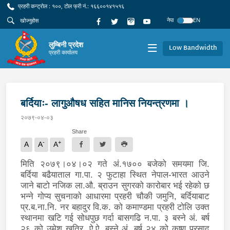
प्रहरी कन्ट्रोल : १००, टोल फ्री नं.: १६६००१४१५१६
नेपा
EN
लुम्बिनी प्रदेश
Low Bandwidth
प्रहरी कार्यालय
बर्दियाः- लागुऔषध सहित मानिस नियन्त्रणमा ।
२०७९-०४-०३
Share
-
+
A
A
A
मिति २०७९।०४।०२ गते अं.१७०० बजेको समयमा जि.
बर्दिया बढैयाताल गा.पा. २ फुटाहा स्थित नेपाल-भारत आउने
जाने बाटो नजिक ला.औ. ब्राउन सुगरको कारोबार भई रहेको छ
भन्ने गोप्य सुचनाको आधारमा प्रहरी चौकी जमुनि, बर्दियाबाट
प्र.ब.ना.नि. नर बहादुर वि.क. को कमाण्डमा प्रहरी टोलि उक्त
स्थानमा खटि गई सोधपुछ गर्दा बासगढि न.पा. ३ बस्ने अं. बर्ष
२६ को उमेश खत्रि, ऐ.ऐ. बस्ने अं. बर्ष २४ को कृष्ण प्रसाद