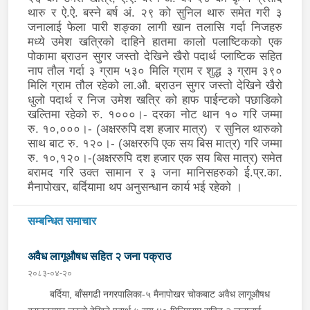
थारु र ऐ.ऐ. बस्ने बर्ष अं. २९ को सुनिल थारु समेत गरी ३
जनालाई फेला पारी शङ्का लागी खान तलासि गर्दा निजहरु
मध्ये उमेश खत्रिको दाहिने हातमा कालो पलाष्टिकको एक
पोकामा ब्राउन सुगर जस्तो देखिने खैरो पदार्थ प्लाष्टिक सहित
नाप तौल गर्दा ३ ग्राम ५३० मिलि ग्राम र शुद्ध ३ ग्राम ३९०
मिलि ग्राम तौल रहेको ला.औ. ब्राउन सुगर जस्तो देखिने खैरो
धुलो पदार्थ र निज उमेश खत्रि को हाफ पाईन्टको पछाडिको
खल्तिमा रहेको रु. १०००।- दरका नोट थान १० गरि जम्मा
रु. १०,०००।- (अक्षररुपि दश हजार मात्र)
र सुनिल थारुको
साथ बाट रु. १२०।- (अक्षररुपि एक सय बिस मात्र) गरि जम्मा
रु. १०,१२०।-(अक्षररुपि दश हजार एक सय बिस मात्र) समेत
बरामद गरि उक्त सामान र ३ जना मानिसहरुको ई.प्र.का.
मैनापोखर, बर्दियामा थप अनुसन्धान कार्य भई रहेको ।
सम्बन्धित समाचार
अवैध लागूऔषध सहित २ जना पक्राउ
२०८३-०४-२०
बर्दिया, बाँसगढी नगरपालिका-५ मैनापोखर चोकबाट अवैध लागूऔषध