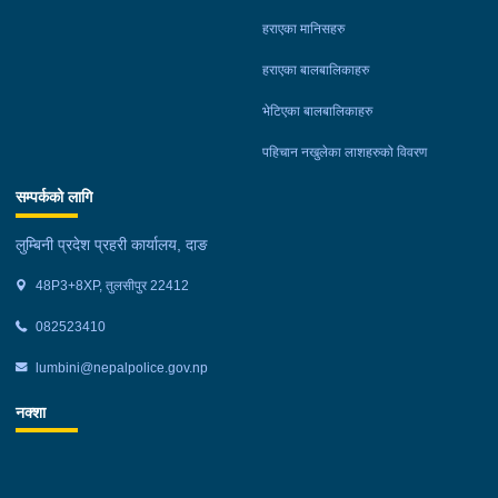
प्रहरी कार्यालय तुलसीपुरको नियन्त्रणमा रहेका छन्। घटनाका सम्बन्धमा
हराएका मानिसहरु
प्रहरीले आवश्यक अनुसन्धान गरिरहेको छ।
हराएका बालबालिकाहरु
भेटिएका बालबालिकाहरु
पहिचान नखुलेका लाशहरुको विवरण
सम्पर्कको लागि
लुम्बिनी प्रदेश प्रहरी कार्यालय, दाङ
48P3+8XP, तुलसीपुर 22412
082523410
lumbini@nepalpolice.gov.np
नक्शा