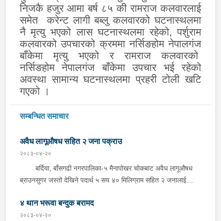
निजकै हजुर आमा बर्ष ८५ की रामराज कलवारलाई
समेत करेन्ट लागी बब्लु कलवारको घटनास्थलमा
नै मृत्यु भएको लास घटनास्थलमा रहेको, प
र्शु
राम
कलवारको उपचारको क्रममा नर्सिङहोम नेपालगंज
बाँकेमा मृत्यु भएको र रामराज कलवारको
नर्सिङहोम नेपालगं
ज बाँकेमा उपचार भई रहेको
अवस्था सामान्य घटनास्थलमा
प्रहरी
टोली खटि
ग
एको
।
सम्बन्धित समाचार
अवैध लागूऔषध सहित २ जना पक्राउ
२०८३-०४-२०
बर्दिया, बाँसगढी नगरपालिका-५ मैनापोखर चोकबाट अवैध लागूऔषध
ब्राउनसुगर जस्तो देखिने पदार्थ ५ सय ४० मिलिग्राम सहित २ जनालाई
बुधबार दिउँसो प्रहरीले पक्राउ गरेको छ । पक्राउ पर्नेहरूमा सोही
४ थान भरूवा बन्दुक बरामद
नगरपालिका-६ बस्ने २४ वर्षीय किरण नेपाली र ३६ वर्षीय सतिराम थारू रहेका
छन् । इलाका प्रहरी कार्यालय मोतिपुरबाट खटिएको प्रहरीले दमौलीबाट
२०८३-०४-२०