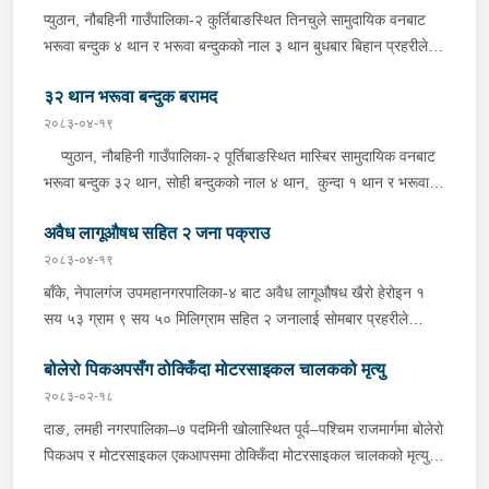
बासगढीतर्फ आउँदै गरेको भे.५ प २०३९ नम्बरको मोटरसाइकलमा सवार
प्युठान, नौबहिनी गाउँपालिका-२ कुर्तिबाङस्थित तिनचुले सामुदायिक वनबाट
उनीहरूलाई उक्त पदार्थ सहित पक्राउ गरेको हो ।यस सम्बन्धमा प्रहरीले
भरूवा बन्दुक ४ थान र भरूवा बन्दुकको नाल ३ थान बुधबार बिहान प्रहरीले
आवश्यक अनुसन्धान गरिरहेको छ ।
बरामद गरेको छ । इलाका प्रहरी कार्यालय लुङबाहानेबाट खटिएको प्रहरीले
३२ थान भरूवा बन्दुक बरामद
उक्त बन्दुक फेला पारी बरामद गरेको हो । यस सम्बन्धमा प्रहरीले आवश्यक
अनुसन्धान गरिरहेको छ ।
२०८३-०४-१९
प्युठान, नौबहिनी गाउँपालिका-२ पूर्तिबाङस्थित मास्बिर सामुदायिक वनबाट
भरूवा बन्दुक ३२ थान, सोही बन्दुकको नाल ४ थान, कुन्दा १ थान र भरूवा
बन्दुकको चाप ३ थान सोमबार बिहान प्रहरीले बरामद गरेको छ । इलाका
अवैध लागूऔषध सहित २ जना पक्राउ
प्रहरी कार्यालय लुङबाहानेबाट खटिएको प्रहरीले उक्त हातहतियार फेला पारी
बरामद गरेको हो । यस सम्बन्धमा प्रहरीले आवश्यक अनुसन्धान गरिरहेको
२०८३-०४-१९
छ ।
बाँके, नेपालगंज उपमहानगरपालिका-४ बाट अवैध लागूऔषध खैरो हेरोइन १
सय ५३ ग्राम ९ सय ५० मिलिग्राम सहित २ जनालाई सोमबार प्रहरीले
पक्राउ गरेको छ । पक्राउ पर्नेहरूमा सोही उपमहानगरपालिका-४ बस्ने ३०
बोलेरो पिकअपसँग ठोक्किँदा मोटरसाइकल चालकको मृत्यु
वर्षीय सुशिल भण्डारी र सोही उपमहानगरपालिका-१० बस्ने ५५ वर्षीय अरूण
कुमार जयसवाल रहेका छन् । लागूऔषध नियन्त्रण ब्यूरो शाखा कार्यालय
२०८३-०२-१८
नेपालगंजबाट खटिएको प्रहरीले उनीहरूलाई उक्त लागूऔषध सहित पक्राउ
दाङ, लमही नगरपालिका–७ पदमिनी खोलास्थित पूर्व–पश्चिम राजमार्गमा बोलेरो
गरेको हो । थप अनुसन्धानको क्रममा प्रहरीले अरूण कुमारको घर तलासी
पिकअप र मोटरसाइकल एकआपसमा ठोक्किँदा मोटरसाइकल चालकको मृत्यु
गर्दा थप ४ सय २५ ग्राम खैरो हेरोइन, नगद १ लाख ८० हजार नेपाली रूपैयाँ,
भएको छ।काठमाडौंबाट बर्दियातर्फ जाँदै गरेको बा.६५ प.१८८४ नम्बरको