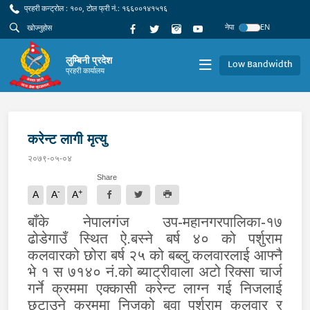
प्रहरी कन्ट्रोल : १००, टोल फ्री नं.: १६६००१४१५१६
नेपा
EN
लुम्बिनी प्रदेश
Low Bandwidth
प्रहरी कार्यालय
करेन्ट लागी मृत्यु
२०७९-०५-०४
Share
-
+
A
A
A
बाँके नेपालगंज उ
प-महानगरपालिका-
१७
ढोडेगाउँ
स्थित ऐ.बस्ने बर्ष ४० को प
र्शु
राम
कलवारको छोरा बर्ष २५ को बब्लु कलवारलाई आफ्नै
भे १ स ७१४० नं.को ब्याट्रीवाला अटो रिक्सा चार्ज
गर्ने क्रममा एक्कासी करेन्ट लाग्न गई निजलाई
छुटाउने क्रममा निजको बुवा प
र्शु
राम कलवार र