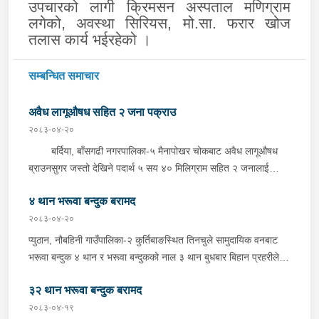
उपचारको लागी क्रिमसन अस्पताल मणिग्राम
लगेको, अवस्था सिरियस, मो.सा.
फरार खो
ज
तलास कार्य भईरहेको ।
सम्बन्धित समाचार
अवैध लागूऔषध सहित २ जना पक्राउ
२०८३-०४-२०
बर्दिया, बाँसगढी नगरपालिका-५ मैनापोखर चोकबाट अवैध लागूऔषध
ब्राउनसुगर जस्तो देखिने पदार्थ ५ सय ४० मिलिग्राम सहित २ जनालाई
बुधबार दिउँसो प्रहरीले पक्राउ गरेको छ । पक्राउ पर्नेहरूमा सोही
४ थान भरूवा बन्दुक बरामद
नगरपालिका-६ बस्ने २४ वर्षीय किरण नेपाली र ३६ वर्षीय सतिराम थारू रहेका
छन् । इलाका प्रहरी कार्यालय मोतिपुरबाट खटिएको प्रहरीले दमौलीबाट
२०८३-०४-२०
बासगढीतर्फ आउँदै गरेको भे.५ प २०३९ नम्बरको मोटरसाइकलमा सवार
प्युठान, नौबहिनी गाउँपालिका-२ कुर्तिबाङस्थित तिनचुले सामुदायिक वनबाट
उनीहरूलाई उक्त पदार्थ सहित पक्राउ गरेको हो ।यस सम्बन्धमा प्रहरीले
भरूवा बन्दुक ४ थान र भरूवा बन्दुकको नाल ३ थान बुधबार बिहान प्रहरीले
आवश्यक अनुसन्धान गरिरहेको छ ।
बरामद गरेको छ । इलाका प्रहरी कार्यालय लुङबाहानेबाट खटिएको प्रहरीले
३२ थान भरूवा बन्दुक बरामद
उक्त बन्दुक फेला पारी बरामद गरेको हो । यस सम्बन्धमा प्रहरीले आवश्यक
अनुसन्धान गरिरहेको छ ।
२०८३-०४-१९