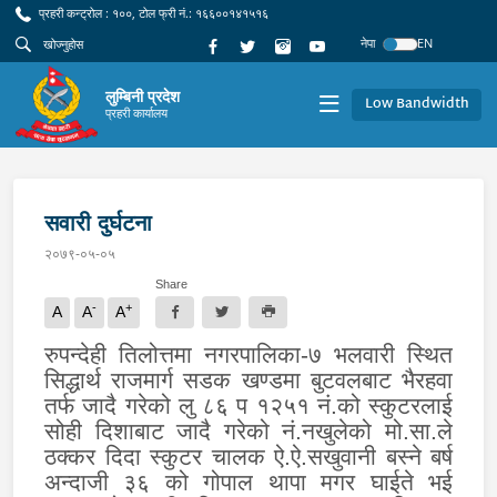
प्रहरी कन्ट्रोल : १००, टोल फ्री नं.: १६६००१४१५१६
नेपा
EN
लुम्बिनी प्रदेश
Low Bandwidth
प्रहरी कार्यालय
सवारी दुर्घटना
२०७९-०५-०५
Share
-
+
A
A
A
रुपन्देही तिलोत्तमा न
गरपालिका
-७ भलवारी स्थित
सिद्धार्थ राजमार्ग सडक खण्डमा बुटवलबाट भैरहवा
तर्फ जादै गरेको लु ८६ प १२५१ नं.को स्कुटरलाई
सोही दिशाबाट जादै गरेको नं.नखुलेको मो.सा.ले
ठक्कर दिदा स्कुटर चालक ऐ.ऐ.सखुवानी बस्ने बर्ष
अन्दाजी
३६ को गोपाल थापा मगर घाईते भई