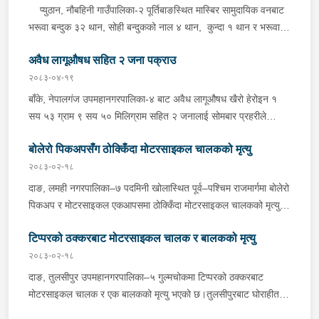
प्युठान, नौबहिनी गाउँपालिका-२ पूर्तिबाङस्थित मास्बिर सामुदायिक वनबाट
भरूवा बन्दुक ३२ थान, सोही बन्दुकको नाल ४ थान, कुन्दा १ थान र भरूवा
बन्दुकको चाप ३ थान सोमबार बिहान प्रहरीले बरामद गरेको छ । इलाका
अवैध लागूऔषध सहित २ जना पक्राउ
प्रहरी कार्यालय लुङबाहानेबाट खटिएको प्रहरीले उक्त हातहतियार फेला पारी
बरामद गरेको हो । यस सम्बन्धमा प्रहरीले आवश्यक अनुसन्धान गरिरहेको
२०८३-०४-१९
छ ।
बाँके, नेपालगंज उपमहानगरपालिका-४ बाट अवैध लागूऔषध खैरो हेरोइन १
सय ५३ ग्राम ९ सय ५० मिलिग्राम सहित २ जनालाई सोमबार प्रहरीले
पक्राउ गरेको छ । पक्राउ पर्नेहरूमा सोही उपमहानगरपालिका-४ बस्ने ३०
बोलेरो पिकअपसँग ठोक्किँदा मोटरसाइकल चालकको मृत्यु
वर्षीय सुशिल भण्डारी र सोही उपमहानगरपालिका-१० बस्ने ५५ वर्षीय अरूण
कुमार जयसवाल रहेका छन् । लागूऔषध नियन्त्रण ब्यूरो शाखा कार्यालय
२०८३-०२-१८
नेपालगंजबाट खटिएको प्रहरीले उनीहरूलाई उक्त लागूऔषध सहित पक्राउ
दाङ, लमही नगरपालिका–७ पदमिनी खोलास्थित पूर्व–पश्चिम राजमार्गमा बोलेरो
गरेको हो । थप अनुसन्धानको क्रममा प्रहरीले अरूण कुमारको घर तलासी
पिकअप र मोटरसाइकल एकआपसमा ठोक्किँदा मोटरसाइकल चालकको मृत्यु
गर्दा थप ४ सय २५ ग्राम खैरो हेरोइन, नगद १ लाख ८० हजार नेपाली रूपैयाँ,
भएको छ।काठमाडौंबाट बर्दियातर्फ जाँदै गरेको बा.६५ प.१८८४ नम्बरको
२ लाख १४ हजार भारतीय रूपैयाँ र डिजिटल तराजु १ थान समेत फेला पारी
टिप्परको ठक्करबाट मोटरसाइकल चालक र बालकको मृत्यु
मोटरसाइकल र विपरीत दिशाबाट अमिलियाबाट लमहीतर्फ आउँदै गरेको लु.२
बरामद गरेको छ ।यस सम्बन्धमा प्रहरीले आवश्यक अनुसन्धान गरिरहेको छ ।
च.९६१७ नम्बरको बोलेरो पिकअप एकआपसमा ठोक्किँदा मोटरसाइकल चालक
२०८३-०२-१८
बर्दियाको गेरुवा गाउँपालिका–४ मैनापोखर निवासी ३३ वर्षीय खिम तिमिल्सिना
दाङ, तुलसीपुर उपमहानगरपालिका–५ गुल्मचोकमा टिप्परको ठक्करबाट
गम्भीर घाइते भएका थिए।घाइते तिमिल्सिनालाई उपचारका लागि लमही
मोटरसाइकल चालक र एक बालकको मृत्यु भएको छ।तुलसीपुरबाट घोराहीतर्फ
अस्पताल दाङ लगिएकोमा चिकित्सकले मृत घोषणा गरेका थिए।दुर्घटनामा
जाँदै गरेको रा.४ प.३३९० नम्बरको मोटरसाइकललाई विपरीत दिशाबाट आई