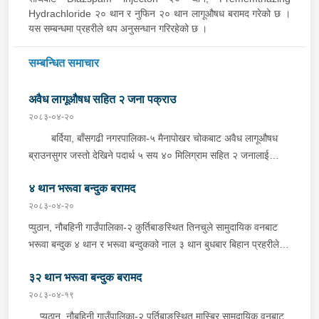
Hydrachloride २० थान र नुफिन २० थान लागूऔषध बरामद गरेको छ ।
यस सम्बन्धमा प्रहरीले थप अनुसन्धान गरिरहेको छ ।
सम्बन्धित समाचार
अवैध लागूऔषध सहित २ जना पक्राउ
२०८३-०४-२०
बर्दिया, बाँसगढी नगरपालिका-५ मैनापोखर चोकबाट अवैध लागूऔषध
ब्राउनसुगर जस्तो देखिने पदार्थ ५ सय ४० मिलिग्राम सहित २ जनालाई
बुधबार दिउँसो प्रहरीले पक्राउ गरेको छ । पक्राउ पर्नेहरूमा सोही
४ थान भरूवा बन्दुक बरामद
नगरपालिका-६ बस्ने २४ वर्षीय किरण नेपाली र ३६ वर्षीय सतिराम थारू रहेका
छन् । इलाका प्रहरी कार्यालय मोतिपुरबाट खटिएको प्रहरीले दमौलीबाट
२०८३-०४-२०
बासगढीतर्फ आउँदै गरेको भे.५ प २०३९ नम्बरको मोटरसाइकलमा सवार
प्युठान, नौबहिनी गाउँपालिका-२ कुर्तिबाङस्थित तिनचुले सामुदायिक वनबाट
उनीहरूलाई उक्त पदार्थ सहित पक्राउ गरेको हो ।यस सम्बन्धमा प्रहरीले
भरूवा बन्दुक ४ थान र भरूवा बन्दुकको नाल ३ थान बुधबार बिहान प्रहरीले
आवश्यक अनुसन्धान गरिरहेको छ ।
बरामद गरेको छ । इलाका प्रहरी कार्यालय लुङबाहानेबाट खटिएको प्रहरीले
३२ थान भरूवा बन्दुक बरामद
उक्त बन्दुक फेला पारी बरामद गरेको हो । यस सम्बन्धमा प्रहरीले आवश्यक
अनुसन्धान गरिरहेको छ ।
२०८३-०४-१९
प्युठान, नौबहिनी गाउँपालिका-२ पूर्तिबाङस्थित मास्बिर सामुदायिक वनबाट