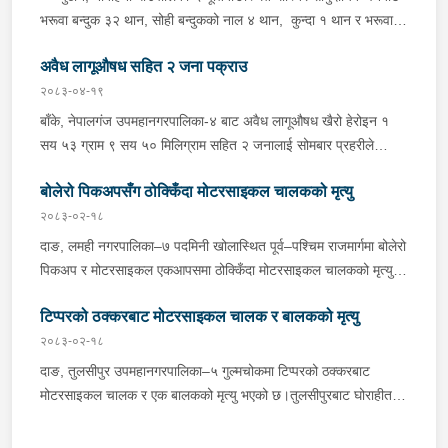
भरूवा बन्दुक ३२ थान, सोही बन्दुकको नाल ४ थान, कुन्दा १ थान र भरूवा
बन्दुकको चाप ३ थान सोमबार बिहान प्रहरीले बरामद गरेको छ । इलाका
अवैध लागूऔषध सहित २ जना पक्राउ
प्रहरी कार्यालय लुङबाहानेबाट खटिएको प्रहरीले उक्त हातहतियार फेला पारी
बरामद गरेको हो । यस सम्बन्धमा प्रहरीले आवश्यक अनुसन्धान गरिरहेको
२०८३-०४-१९
छ ।
बाँके, नेपालगंज उपमहानगरपालिका-४ बाट अवैध लागूऔषध खैरो हेरोइन १
सय ५३ ग्राम ९ सय ५० मिलिग्राम सहित २ जनालाई सोमबार प्रहरीले
पक्राउ गरेको छ । पक्राउ पर्नेहरूमा सोही उपमहानगरपालिका-४ बस्ने ३०
बोलेरो पिकअपसँग ठोक्किँदा मोटरसाइकल चालकको मृत्यु
वर्षीय सुशिल भण्डारी र सोही उपमहानगरपालिका-१० बस्ने ५५ वर्षीय अरूण
कुमार जयसवाल रहेका छन् । लागूऔषध नियन्त्रण ब्यूरो शाखा कार्यालय
२०८३-०२-१८
नेपालगंजबाट खटिएको प्रहरीले उनीहरूलाई उक्त लागूऔषध सहित पक्राउ
दाङ, लमही नगरपालिका–७ पदमिनी खोलास्थित पूर्व–पश्चिम राजमार्गमा बोलेरो
गरेको हो । थप अनुसन्धानको क्रममा प्रहरीले अरूण कुमारको घर तलासी
पिकअप र मोटरसाइकल एकआपसमा ठोक्किँदा मोटरसाइकल चालकको मृत्यु
गर्दा थप ४ सय २५ ग्राम खैरो हेरोइन, नगद १ लाख ८० हजार नेपाली रूपैयाँ,
भएको छ।काठमाडौंबाट बर्दियातर्फ जाँदै गरेको बा.६५ प.१८८४ नम्बरको
२ लाख १४ हजार भारतीय रूपैयाँ र डिजिटल तराजु १ थान समेत फेला पारी
टिप्परको ठक्करबाट मोटरसाइकल चालक र बालकको मृत्यु
मोटरसाइकल र विपरीत दिशाबाट अमिलियाबाट लमहीतर्फ आउँदै गरेको लु.२
बरामद गरेको छ ।यस सम्बन्धमा प्रहरीले आवश्यक अनुसन्धान गरिरहेको छ ।
च.९६१७ नम्बरको बोलेरो पिकअप एकआपसमा ठोक्किँदा मोटरसाइकल चालक
२०८३-०२-१८
बर्दियाको गेरुवा गाउँपालिका–४ मैनापोखर निवासी ३३ वर्षीय खिम तिमिल्सिना
दाङ, तुलसीपुर उपमहानगरपालिका–५ गुल्मचोकमा टिप्परको ठक्करबाट
गम्भीर घाइते भएका थिए।घाइते तिमिल्सिनालाई उपचारका लागि लमही
मोटरसाइकल चालक र एक बालकको मृत्यु भएको छ।तुलसीपुरबाट घोराहीतर्फ
अस्पताल दाङ लगिएकोमा चिकित्सकले मृत घोषणा गरेका थिए।दुर्घटनामा
जाँदै गरेको रा.४ प.३३९० नम्बरको मोटरसाइकललाई विपरीत दिशाबाट आई
संलग्न बोलेरो पिकअप चालक दाङ लमही नगरपालिका–६ मध्यनगर निवासी
बाटो क्रस गर्दै गरेको रा.१ ख.२१९२ नम्बरको टिप्परले ठक्कर दिँदा दुर्घटना