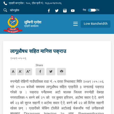
प्रहरी कन्ट्रोल : १००, टोल फ्री नं.: १६६००१४१५१६
नेपा
EN
लुम्बिनी प्रदेश
Low Bandwidth
प्रहरी कार्यालय
लागूऔषध सहित मानिस पक्राउ
२०७९-०५-०६
Share
-
+
A
A
A
रुपन्देही रोहिणी गाउँपालिका वडा नं.-५ दरवा स्थितबाट मिति २०७९।०५।०६
गते २१:०० बजेको समयमा लागूऔषध सहित प्रहरीले ३ जनालाई पक्राउ
गरेको छ । पक्राउ पर्नेहरूमा अटो चालक जिल्ला रुपन्देही देबदह
नगरपालिका-१ बस्ने बर्ष २१ को पर कुमार हरिजन, अटोमा सवार ऐ.ऐ. बस्ने
बर्ष २३ को सुरज सहानी र अटोमा सवार ऐ.ऐ. बस्ने बर्ष २२ को दिनेश सहानी
रहेका छन् । प्रहरीको चेकिंग टोलीले अटोलाई चेकजाँच गर्दा उनीहरुको
साथबाट Diazspam lnjecton २० थान, Prememthazing