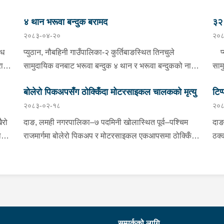
४ थान भरूवा बन्दुक बरामद
३२ 
२०८३-०४-२०
२०८
ैध
प्युठान, नौबहिनी गाउँपालिका-२ कुर्तिबाङस्थित तिनचुले
प्य
राम
सामुदायिक वनबाट भरूवा बन्दुक ४ थान र भरूवा बन्दुकको नाल
साम
३ थान बुधबार बिहान प्रहरीले बरामद गरेको छ । इलाका प्रहरी
४ थ
बोलेरो पिकअपसँग ठोक्किँदा मोटरसाइकल चालकको मृत्यु
टिप
कार्यालय लुङबाहानेबाट खटिएको प्रहरीले उक्त बन्दुक फेला
बिह
२०८३-०२-१८
२०८
ी
पारी बरामद गरेको हो । यस सम्बन्धमा प्रहरीले आवश्यक
लुङ
्फ
अनुसन्धान गरिरहेको छ ।
बरा
ैरो
दाङ, लमही नगरपालिका–७ पदमिनी खोलास्थित पूर्व–पश्चिम
दाङ
ाई
राजमार्गमा बोलेरो पिकअप र मोटरसाइकल एकआपसमा ठोक्किँदा
ठक्
धमा
मोटरसाइकल चालकको मृत्यु भएको छ।काठमाडौंबाट बर्दियातर्फ
तुल
जाँदै गरेको बा.६५ प.१८८४ नम्बरको मोटरसाइकल र विपरीत
मोट
ाल
दिशाबाट अमिलियाबाट लमहीतर्फ आउँदै गरेको लु.२ च.९६१७
रा.
नम्बरको बोलेरो पिकअप एकआपसमा ठोक्किँदा मोटरसाइकल
दुर
चालक बर्दियाको गेरुवा गाउँपालिका–४ मैनापोखर निवासी ३३
३५ 
े
वर्षीय खिम तिमिल्सिना गम्भीर घाइते भएका थिए।घाइते
र ५
सम्पर्कको लागि