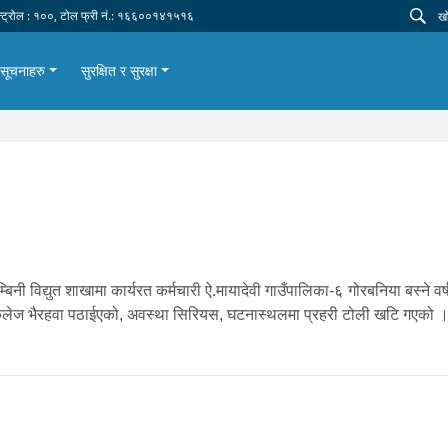
न्ट्रोल : १००, टोल फ्री नं.: १६६००१४१५१६
सूचनाहरु
सुरक्षित र सुरक्षा
्बिनी विद्युत शाखामा कार्यरत कर्मचारी ऐ.मायादेवी गाउँपालिका-६ गोरबनिया बस्ने व
 कलेज भैरहवा पठाईएको, अवस्था सिरियस, घटनास्थलमा प्रहरी टोली खटि गएको 