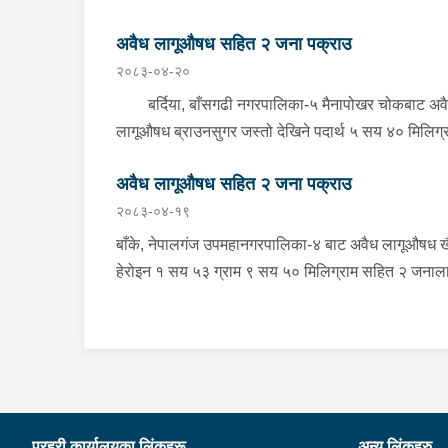
अवैध लागूऔषध सहित २ जना पक्राउ
२०८३-०४-२०
बर्दिया, बाँसगढी नगरपालिका-५ मैनापोखर चोकबाट अव
लागूऔषध ब्राउनसुगर जस्तो देखिने पदार्थ ५ सय ४० मिलिग्
सहित २ जनालाई बुधबार दिउँसो प्रहरीले पक्राउ गरेको छ ।
अवैध लागूऔषध सहित २ जना पक्राउ
पक्राउ पर्नेहरूमा सोही नगरपालिका-६ बस्ने २४ वर्षीय किरण
२०८३-०४-१९
नेपाली र ३६ वर्षीय सतिराम थारू रहेका छन् । इलाका प्रहर
कार्यालय मोतिपुरबाट खटिएको प्रहरीले दमौलीबाट बासगढीतर
बाँके, नेपालगंज उपमहानगरपालिका-४ बाट अवैध लागूऔषध ख
आउँदै गरेको भे.५ प २०३९ नम्बरको मोटरसाइकलमा सवार
हेरोइन १ सय ५३ ग्राम ९ सय ५० मिलिग्राम सहित २ जनाल
उनीहरूलाई उक्त पदार्थ सहित पक्राउ गरेको हो ।यस सम्बन्
सोमबार प्रहरीले पक्राउ गरेको छ । पक्राउ पर्नेहरूमा सोही
प्रहरीले आवश्यक अनुसन्धान गरिरहेको छ ।
उपमहानगरपालिका-४ बस्ने ३० वर्षीय सुशिल भण्डारी र सोही
उपमहानगरपालिका-१० बस्ने ५५ वर्षीय अरूण कुमार जयसव
रहेका छन् । लागूऔषध नियन्त्रण ब्यूरो शाखा कार्यालय
नेपालगंजबाट खटिएको प्रहरीले उनीहरूलाई उक्त लागूऔषध
सहित पक्राउ गरेको हो । थप अनुसन्धानको क्रममा प्रहरील
प्रहरी कार्यालयका लिंकहरू
अन्य लिंकहरु