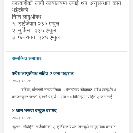
कारवाहीको लागी कार्यालयमा ल्याई थप अनुसन्धान कार्य
भईरहेको ।
निम्न लागूऔषध
१. डाईजेपाम २३५ एम्पुल
२. नुर्फिन २३५ एम्पुल
३. फेनरागन २४५ एम्पुल
सम्बन्धित समाचार
अवैध लागूऔषध सहित २ जना पक्राउ
२०८३-०४-२०
बर्दिया, बाँसगढी नगरपालिका-५ मैनापोखर चोकबाट अवैध लागूऔषध
ब्राउनसुगर जस्तो देखिने पदार्थ ५ सय ४० मिलिग्राम सहित २ जनालाई
बुधबार दिउँसो प्रहरीले पक्राउ गरेको छ । पक्राउ पर्नेहरूमा सोही
४ थान भरूवा बन्दुक बरामद
नगरपालिका-६ बस्ने २४ वर्षीय किरण नेपाली र ३६ वर्षीय सतिराम थारू रहेका
छन् । इलाका प्रहरी कार्यालय मोतिपुरबाट खटिएको प्रहरीले दमौलीबाट
२०८३-०४-२०
बासगढीतर्फ आउँदै गरेको भे.५ प २०३९ नम्बरको मोटरसाइकलमा सवार
प्युठान, नौबहिनी गाउँपालिका-२ कुर्तिबाङस्थित तिनचुले सामुदायिक वनबाट
उनीहरूलाई उक्त पदार्थ सहित पक्राउ गरेको हो ।यस सम्बन्धमा प्रहरीले