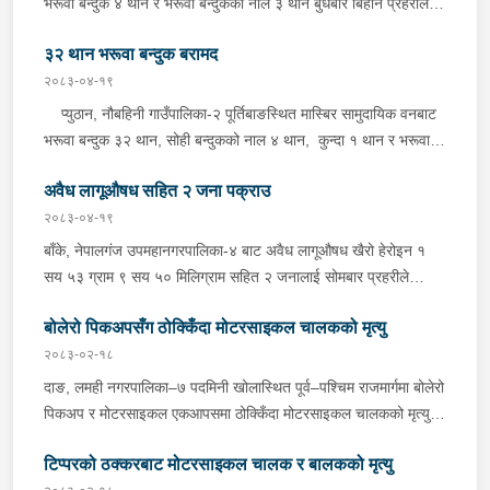
भरूवा बन्दुक ४ थान र भरूवा बन्दुकको नाल ३ थान बुधबार बिहान प्रहरीले
आवश्यक अनुसन्धान गरिरहेको छ ।
बरामद गरेको छ । इलाका प्रहरी कार्यालय लुङबाहानेबाट खटिएको प्रहरीले
३२ थान भरूवा बन्दुक बरामद
उक्त बन्दुक फेला पारी बरामद गरेको हो । यस सम्बन्धमा प्रहरीले आवश्यक
अनुसन्धान गरिरहेको छ ।
२०८३-०४-१९
प्युठान, नौबहिनी गाउँपालिका-२ पूर्तिबाङस्थित मास्बिर सामुदायिक वनबाट
भरूवा बन्दुक ३२ थान, सोही बन्दुकको नाल ४ थान, कुन्दा १ थान र भरूवा
बन्दुकको चाप ३ थान सोमबार बिहान प्रहरीले बरामद गरेको छ । इलाका
अवैध लागूऔषध सहित २ जना पक्राउ
प्रहरी कार्यालय लुङबाहानेबाट खटिएको प्रहरीले उक्त हातहतियार फेला पारी
बरामद गरेको हो । यस सम्बन्धमा प्रहरीले आवश्यक अनुसन्धान गरिरहेको
२०८३-०४-१९
छ ।
बाँके, नेपालगंज उपमहानगरपालिका-४ बाट अवैध लागूऔषध खैरो हेरोइन १
सय ५३ ग्राम ९ सय ५० मिलिग्राम सहित २ जनालाई सोमबार प्रहरीले
पक्राउ गरेको छ । पक्राउ पर्नेहरूमा सोही उपमहानगरपालिका-४ बस्ने ३०
बोलेरो पिकअपसँग ठोक्किँदा मोटरसाइकल चालकको मृत्यु
वर्षीय सुशिल भण्डारी र सोही उपमहानगरपालिका-१० बस्ने ५५ वर्षीय अरूण
कुमार जयसवाल रहेका छन् । लागूऔषध नियन्त्रण ब्यूरो शाखा कार्यालय
२०८३-०२-१८
नेपालगंजबाट खटिएको प्रहरीले उनीहरूलाई उक्त लागूऔषध सहित पक्राउ
दाङ, लमही नगरपालिका–७ पदमिनी खोलास्थित पूर्व–पश्चिम राजमार्गमा बोलेरो
गरेको हो । थप अनुसन्धानको क्रममा प्रहरीले अरूण कुमारको घर तलासी
पिकअप र मोटरसाइकल एकआपसमा ठोक्किँदा मोटरसाइकल चालकको मृत्यु
गर्दा थप ४ सय २५ ग्राम खैरो हेरोइन, नगद १ लाख ८० हजार नेपाली रूपैयाँ,
भएको छ।काठमाडौंबाट बर्दियातर्फ जाँदै गरेको बा.६५ प.१८८४ नम्बरको
२ लाख १४ हजार भारतीय रूपैयाँ र डिजिटल तराजु १ थान समेत फेला पारी
टिप्परको ठक्करबाट मोटरसाइकल चालक र बालकको मृत्यु
मोटरसाइकल र विपरीत दिशाबाट अमिलियाबाट लमहीतर्फ आउँदै गरेको लु.२
बरामद गरेको छ ।यस सम्बन्धमा प्रहरीले आवश्यक अनुसन्धान गरिरहेको छ ।