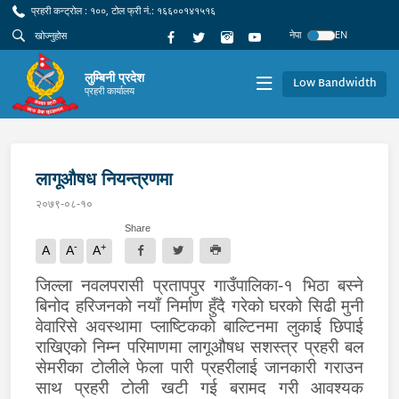
प्रहरी कन्ट्रोल : १००, टोल फ्री नं.: १६६००१४१५१६
नेपा
EN
लुम्बिनी प्रदेश
Low Bandwidth
प्रहरी कार्यालय
लागूऔषध नियन्त्रणमा
२०७९-०८-१०
Share
-
+
A
A
A
जिल्ला नवलपरासी प्रतापपुर गाउँपालिका-१ भिठा बस्ने
बिनोद हरिजनको नयाँ निर्माण हुँदै गरेको घरको सिढी मुनी
वेवारिसे अवस्थामा प्लाष्टिकको बाल्टिनमा लुकाई छिपाई
राखिएको निम्न परिमाणमा लागूऔषध सशस्त्र प्रहरी बल
सेमरीका टोलीले फेला पारी प्रहरीलाई जानकारी गराउन
साथ प्रहरी टोली खटी गई बरामद गरी आवश्यक