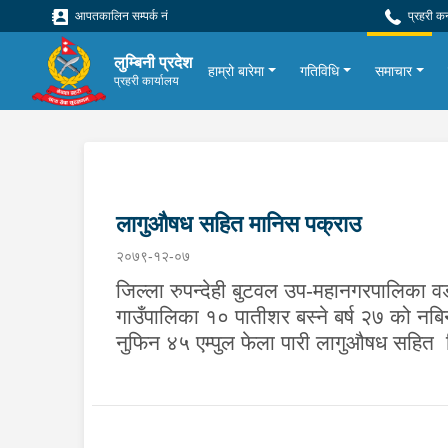
आपतकालिन सम्पर्क नं
प्रहरी क
लुम्बिनी प्रदेश
हाम्रो बारेमा
गतिविधि
समाचार
प्रहरी कार्यालय
लागुऔषध सहित मानिस पक्राउ
२०७९-१२-०७
जिल्ला रुपन्देही बुटवल उप-महानगरपालिका वड
गाउँपालिका १० पातीशर बस्ने बर्ष २७ को नब
नुफिन ४५ एम्पुल फेला पारी लागुऔषध सहित 