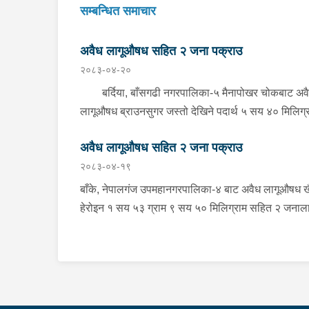
सम्बन्धित समाचार
अवैध लागूऔषध सहित २ जना पक्राउ
२०८३-०४-२०
बर्दिया, बाँसगढी नगरपालिका-५ मैनापोखर चोकबाट अव
लागूऔषध ब्राउनसुगर जस्तो देखिने पदार्थ ५ सय ४० मिलिग्
सहित २ जनालाई बुधबार दिउँसो प्रहरीले पक्राउ गरेको छ ।
अवैध लागूऔषध सहित २ जना पक्राउ
पक्राउ पर्नेहरूमा सोही नगरपालिका-६ बस्ने २४ वर्षीय किरण
२०८३-०४-१९
नेपाली र ३६ वर्षीय सतिराम थारू रहेका छन् । इलाका प्रहर
कार्यालय मोतिपुरबाट खटिएको प्रहरीले दमौलीबाट बासगढीतर
बाँके, नेपालगंज उपमहानगरपालिका-४ बाट अवैध लागूऔषध ख
आउँदै गरेको भे.५ प २०३९ नम्बरको मोटरसाइकलमा सवार
हेरोइन १ सय ५३ ग्राम ९ सय ५० मिलिग्राम सहित २ जनाल
उनीहरूलाई उक्त पदार्थ सहित पक्राउ गरेको हो ।यस सम्बन्
सोमबार प्रहरीले पक्राउ गरेको छ । पक्राउ पर्नेहरूमा सोही
प्रहरीले आवश्यक अनुसन्धान गरिरहेको छ ।
उपमहानगरपालिका-४ बस्ने ३० वर्षीय सुशिल भण्डारी र सोही
उपमहानगरपालिका-१० बस्ने ५५ वर्षीय अरूण कुमार जयसव
रहेका छन् । लागूऔषध नियन्त्रण ब्यूरो शाखा कार्यालय
नेपालगंजबाट खटिएको प्रहरीले उनीहरूलाई उक्त लागूऔषध