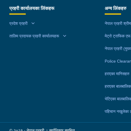
सहित पक्राउ गरेको हो । थप अनुसन्धानको क्रममा प्रहरील
प्रहरी कार्यालयका लिंकहरू
अन्य लिंकहरु
अरूण कुमारको घर तलासी गर्दा थप ४ सय २५ ग्राम खैरो हेर
नगद १ लाख ८० हजार नेपाली रूपैयाँ, २ लाख १४ हजार भा
प्रदेश प्रहरी
नेपाल प्रहरी श्री
रूपैयाँ र डिजिटल तराजु १ थान समेत फेला पारी बरामद गरे
तालिम प्रदायक प्रहरी कार्यालयहरू
।यस सम्बन्धमा प्रहरीले आवश्यक अनुसन्धान गरिरहेको छ 
मेट्रो ट्राफिक ए
नेपाल प्रहरी (मुख्य
Police Cleara
हराएका मानिसहरु
हराएका बालबालिक
भेटिएका बालबालिक
पहिचान नखुलेका 
© २०२१ - नेपाल प्रहरी । सर्वाधिकार सुरक्षित