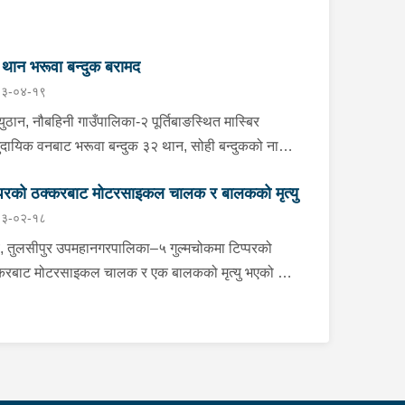
थान भरूवा बन्दुक बरामद
३-०४-१९
ुठान, नौबहिनी गाउँपालिका-२ पूर्तिबाङस्थित मास्बिर
ुदायिक वनबाट भरूवा बन्दुक ३२ थान, सोही बन्दुकको नाल
ान, कुन्दा १ थान र भरूवा बन्दुकको चाप ३ थान सोमबार
्परको ठक्करबाट मोटरसाइकल चालक र बालकको मृत्यु
ान प्रहरीले बरामद गरेको छ । इलाका प्रहरी कार्यालय
३-०२-१८
बाहानेबाट खटिएको प्रहरीले उक्त हातहतियार फेला पारी
मद गरेको हो । यस सम्बन्धमा प्रहरीले आवश्यक
, तुलसीपुर उपमहानगरपालिका–५ गुल्मचोकमा टिप्परको
अनुसन्धान गरिरहेको छ ।
करबाट मोटरसाइकल चालक र एक बालकको मृत्यु भएको छ।
सीपुरबाट घोराहीतर्फ जाँदै गरेको रा.४ प.३३९० नम्बरको
रसाइकललाई विपरीत दिशाबाट आई बाटो क्रस गर्दै गरेको
१ ख.२१९२ नम्बरको टिप्परले ठक्कर दिँदा दुर्घटना भएको हो।
्घटनामा मोटरसाइकल चालक लमही नगरपालिका–५ निवासी
वर्षीय मनोज नेपाली, उनकी श्रीमती ३४ वर्षीया अनुषा नेपाली