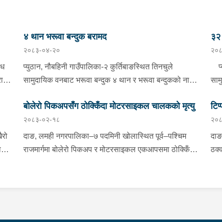
४ थान भरूवा बन्दुक बरामद
३२ 
२०८३-०४-२०
२०८
ैध
प्युठान, नौबहिनी गाउँपालिका-२ कुर्तिबाङस्थित तिनचुले
प्य
राम
सामुदायिक वनबाट भरूवा बन्दुक ४ थान र भरूवा बन्दुकको नाल
साम
३ थान बुधबार बिहान प्रहरीले बरामद गरेको छ । इलाका प्रहरी
४ थ
बोलेरो पिकअपसँग ठोक्किँदा मोटरसाइकल चालकको मृत्यु
टिप
कार्यालय लुङबाहानेबाट खटिएको प्रहरीले उक्त बन्दुक फेला
बिह
२०८३-०२-१८
२०८
ी
पारी बरामद गरेको हो । यस सम्बन्धमा प्रहरीले आवश्यक
लुङ
्फ
अनुसन्धान गरिरहेको छ ।
बरा
ैरो
दाङ, लमही नगरपालिका–७ पदमिनी खोलास्थित पूर्व–पश्चिम
दाङ
ाई
राजमार्गमा बोलेरो पिकअप र मोटरसाइकल एकआपसमा ठोक्किँदा
ठक्
धमा
मोटरसाइकल चालकको मृत्यु भएको छ।काठमाडौंबाट बर्दियातर्फ
तुल
जाँदै गरेको बा.६५ प.१८८४ नम्बरको मोटरसाइकल र विपरीत
मोट
ाल
दिशाबाट अमिलियाबाट लमहीतर्फ आउँदै गरेको लु.२ च.९६१७
रा.
नम्बरको बोलेरो पिकअप एकआपसमा ठोक्किँदा मोटरसाइकल
दुर
चालक बर्दियाको गेरुवा गाउँपालिका–४ मैनापोखर निवासी ३३
३५ 