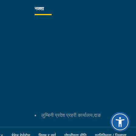
 वर्षीय छोरा मिनाराज नेपाली घाइते भएका थिए। घाइतेमध्ये
नक्शा
ज नेपालीको टाउको र छातीमा गम्भीर चोट लागेको थियो भने
ाराज नेपाली पनि गम्भीर घाइते भएका थिए। अनुषा नेपालीको
्था सामान्य रहेको थियो।उनीहरूलाई उपचारका लागि राप्ती
ादेशिक अस्पताल तुलसीपुर लगिएकोमा थप उपचारका लागि
ज नेपाली र मिनाराज नेपालीलाई नेपालगञ्जस्थित साइन्सेस
ालिमा रेफर गरिएको थियो। उपचारकै क्रममा चिकित्सकले
ाराज नेपाली र मनोज नेपाली मृत घोषणा गरेका थिए।मृतक
ै जनाको शव पोष्टमार्टमका लागि भेरी अस्पताल नेपालगञ्जमा
िएको छ। घाइते अनुषा नेपाली उपचारपछि डिस्चार्ज भएकी
।दुर्घटनामा संलग्न टिप्पर, टिप्पर चालक दाङ शान्तिनगर
ँपालिका–३ निवासी ३९ वर्षीय शेरबहादुर थापा तथा
रसाइकल इलाका प्रहरी कार्यालय तुलसीपुरको नियन्त्रणमा
का छन्। घटनाका सम्बन्धमा प्रहरीले आवश्यक अनुसन्धान
लुम्बिनी प्रदेश प्रहरी कार्यालय,दाङ
रहेको छ।
६४
ईमेल हेर्नुहोस्
नियम र सर्त
गोपनीयता नीति
प्रतिक्रिया / जिज्ञासा