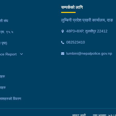
े
वर्षीय खिम तिमिल्सिना गम्भीर घाइते भएका थिए।घाइते
र ५
सम्पर्कको लागि
ोइन,
तिमिल्सिनालाई उपचारका लागि लमही अस्पताल दाङ लगिएकोमा
मनो
रतीय
चिकित्सकले मृत घोषणा गरेका थिए।दुर्घटनामा संलग्न बोलेरो
मिन
लुम्बिनी प्रदेश प्रहरी कार्यालय, दाङ
मती संघ
को छ
पिकअप चालक दाङ लमही नगरपालिका–६ मध्यनगर निवासी २८
अवस
48P3+8XP, तुलसीपुर 22412
।
फ.एम. ९५.५
वर्षीय रोहन चौधरी, बोलेरो पिकअप तथा मोटरसाइकल प्रहरी
प्र
चौकी सतबरियाको नियन्त्रणमा रहेका छन्।मृतकको शव
मनो
082523410
 पृष्ठ)
पोष्टमार्टमका लागि लमही अस्पतालमा राखिएको छ। घटनाका
प्र
सम्बन्धमा प्रहरीले थप अनुसन्धान गरिरहेको छ।
मिन
lumbini@nepalpolice.gov.np
nce Report
दुव
राख
छन्
ाहरु
गाउ
ाहरु
मोट
रहे
लाशहरुको विवरण
गरि
साइट सूची
पृष्ठ भ्रमण: ५९८