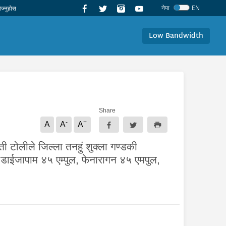
नेपा
EN
Low Bandwidth
Share
-
+
A
A
A
ी टोलीले जिल्ला तनहुं शुक्ला गण्डकी
 डाईजापाम ४५ एम्पुल, फेनारागन ४५ एमपुल,