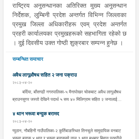
राष्ट्रिय अनुसन्धानका अतिरिक्त मुख्य अनुसन्धान
निर्देशक, लुम्बिनी प्रदेश अन्तर्गत विभिन्न जिल्लाका
प्रमुख जिल्ला अधिकारीहरू एवम् प्रदेश अन्तर्गत
प्रहरी कार्यालयका प्रमुखहरूको सहभागिता रहेको छ
। दुई दिवसीय उक्त गोष्ठी शुक्रबार सम्पन्न हुनेछ ।
सम्बन्धित समाचार
अवैध लागूऔषध सहित २ जना पक्राउ
२०८३-०४-२०
बर्दिया, बाँसगढी नगरपालिका-५ मैनापोखर चोकबाट अवैध लागूऔषध
ब्राउनसुगर जस्तो देखिने पदार्थ ५ सय ४० मिलिग्राम सहित २ जनालाई
बुधबार दिउँसो प्रहरीले पक्राउ गरेको छ । पक्राउ पर्नेहरूमा सोही
४ थान भरूवा बन्दुक बरामद
नगरपालिका-६ बस्ने २४ वर्षीय किरण नेपाली र ३६ वर्षीय सतिराम थारू रहेका
छन् । इलाका प्रहरी कार्यालय मोतिपुरबाट खटिएको प्रहरीले दमौलीबाट
२०८३-०४-२०
बासगढीतर्फ आउँदै गरेको भे.५ प २०३९ नम्बरको मोटरसाइकलमा सवार
प्युठान, नौबहिनी गाउँपालिका-२ कुर्तिबाङस्थित तिनचुले सामुदायिक वनबाट
उनीहरूलाई उक्त पदार्थ सहित पक्राउ गरेको हो ।यस सम्बन्धमा प्रहरीले
भरूवा बन्दुक ४ थान र भरूवा बन्दुकको नाल ३ थान बुधबार बिहान प्रहरीले