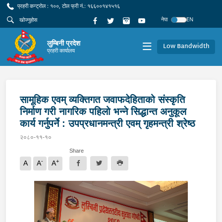
प्रहरी कन्ट्रोल : १००, टोल फ्री नं.: १६६००१४१५१६
नेपा
EN
लुम्बिनी प्रदेश
Low Bandwidth
प्रहरी कार्यालय
सामूहिक एवम् व्यक्तिगत जवाफदेहिताको संस्कृति
निर्माण गरी नागरिक पहिलो भन्ने सिद्धान्त अनुकूल
कार्य गर्नुपर्ने : उपप्रधानमन्त्री एवम् गृहमन्त्री श्रेष्ठ
२०८०-११-१०
Share
-
+
A
A
A