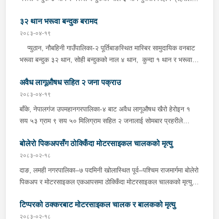
आवश्यक अनुसन्धान गरिरहेको छ ।
बरामद गरेको छ । इलाका प्रहरी कार्यालय लुङबाहानेबाट खटिएको प्रहरीले
३२ थान भरूवा बन्दुक बरामद
उक्त बन्दुक फेला पारी बरामद गरेको हो । यस सम्बन्धमा प्रहरीले आवश्यक
अनुसन्धान गरिरहेको छ ।
२०८३-०४-१९
प्युठान, नौबहिनी गाउँपालिका-२ पूर्तिबाङस्थित मास्बिर सामुदायिक वनबाट
भरूवा बन्दुक ३२ थान, सोही बन्दुकको नाल ४ थान, कुन्दा १ थान र भरूवा
बन्दुकको चाप ३ थान सोमबार बिहान प्रहरीले बरामद गरेको छ । इलाका
अवैध लागूऔषध सहित २ जना पक्राउ
प्रहरी कार्यालय लुङबाहानेबाट खटिएको प्रहरीले उक्त हातहतियार फेला पारी
बरामद गरेको हो । यस सम्बन्धमा प्रहरीले आवश्यक अनुसन्धान गरिरहेको
२०८३-०४-१९
छ ।
बाँके, नेपालगंज उपमहानगरपालिका-४ बाट अवैध लागूऔषध खैरो हेरोइन १
सय ५३ ग्राम ९ सय ५० मिलिग्राम सहित २ जनालाई सोमबार प्रहरीले
पक्राउ गरेको छ । पक्राउ पर्नेहरूमा सोही उपमहानगरपालिका-४ बस्ने ३०
बोलेरो पिकअपसँग ठोक्किँदा मोटरसाइकल चालकको मृत्यु
वर्षीय सुशिल भण्डारी र सोही उपमहानगरपालिका-१० बस्ने ५५ वर्षीय अरूण
कुमार जयसवाल रहेका छन् । लागूऔषध नियन्त्रण ब्यूरो शाखा कार्यालय
२०८३-०२-१८
नेपालगंजबाट खटिएको प्रहरीले उनीहरूलाई उक्त लागूऔषध सहित पक्राउ
दाङ, लमही नगरपालिका–७ पदमिनी खोलास्थित पूर्व–पश्चिम राजमार्गमा बोलेरो
गरेको हो । थप अनुसन्धानको क्रममा प्रहरीले अरूण कुमारको घर तलासी
पिकअप र मोटरसाइकल एकआपसमा ठोक्किँदा मोटरसाइकल चालकको मृत्यु
गर्दा थप ४ सय २५ ग्राम खैरो हेरोइन, नगद १ लाख ८० हजार नेपाली रूपैयाँ,
भएको छ।काठमाडौंबाट बर्दियातर्फ जाँदै गरेको बा.६५ प.१८८४ नम्बरको
२ लाख १४ हजार भारतीय रूपैयाँ र डिजिटल तराजु १ थान समेत फेला पारी
टिप्परको ठक्करबाट मोटरसाइकल चालक र बालकको मृत्यु
मोटरसाइकल र विपरीत दिशाबाट अमिलियाबाट लमहीतर्फ आउँदै गरेको लु.२
बरामद गरेको छ ।यस सम्बन्धमा प्रहरीले आवश्यक अनुसन्धान गरिरहेको छ ।
च.९६१७ नम्बरको बोलेरो पिकअप एकआपसमा ठोक्किँदा मोटरसाइकल चालक
२०८३-०२-१८