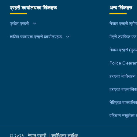
सहित पक्राउ गरेको हो । थप अनुसन्धानको क्रममा प्रहरील
प्रहरी कार्यालयका लिंकहरू
अन्य लिंकहरु
अरूण कुमारको घर तलासी गर्दा थप ४ सय २५ ग्राम खैरो हेर
नगद १ लाख ८० हजार नेपाली रूपैयाँ, २ लाख १४ हजार भा
प्रदेश प्रहरी
नेपाल प्रहरी श्री
रूपैयाँ र डिजिटल तराजु १ थान समेत फेला पारी बरामद गरे
तालिम प्रदायक प्रहरी कार्यालयहरू
।यस सम्बन्धमा प्रहरीले आवश्यक अनुसन्धान गरिरहेको छ 
मेट्रो ट्राफिक ए
नेपाल प्रहरी (मुख्य
Police Cleara
हराएका मानिसहरु
हराएका बालबालिक
भेटिएका बालबालिक
पहिचान नखुलेका 
© २०२१ - नेपाल प्रहरी । सर्वाधिकार सुरक्षित