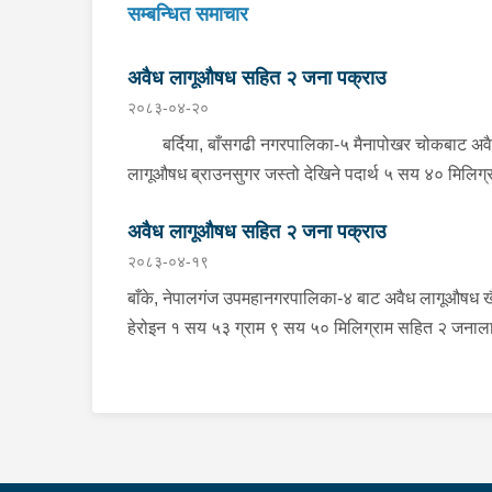
सम्बन्धित समाचार
अवैध लागूऔषध सहित २ जना पक्राउ
२०८३-०४-२०
बर्दिया, बाँसगढी नगरपालिका-५ मैनापोखर चोकबाट अव
लागूऔषध ब्राउनसुगर जस्तो देखिने पदार्थ ५ सय ४० मिलिग्
सहित २ जनालाई बुधबार दिउँसो प्रहरीले पक्राउ गरेको छ ।
अवैध लागूऔषध सहित २ जना पक्राउ
पक्राउ पर्नेहरूमा सोही नगरपालिका-६ बस्ने २४ वर्षीय किरण
२०८३-०४-१९
नेपाली र ३६ वर्षीय सतिराम थारू रहेका छन् । इलाका प्रहर
कार्यालय मोतिपुरबाट खटिएको प्रहरीले दमौलीबाट बासगढीतर
बाँके, नेपालगंज उपमहानगरपालिका-४ बाट अवैध लागूऔषध ख
आउँदै गरेको भे.५ प २०३९ नम्बरको मोटरसाइकलमा सवार
हेरोइन १ सय ५३ ग्राम ९ सय ५० मिलिग्राम सहित २ जनाल
उनीहरूलाई उक्त पदार्थ सहित पक्राउ गरेको हो ।यस सम्बन्
सोमबार प्रहरीले पक्राउ गरेको छ । पक्राउ पर्नेहरूमा सोही
प्रहरीले आवश्यक अनुसन्धान गरिरहेको छ ।
उपमहानगरपालिका-४ बस्ने ३० वर्षीय सुशिल भण्डारी र सोही
उपमहानगरपालिका-१० बस्ने ५५ वर्षीय अरूण कुमार जयसव
रहेका छन् । लागूऔषध नियन्त्रण ब्यूरो शाखा कार्यालय
नेपालगंजबाट खटिएको प्रहरीले उनीहरूलाई उक्त लागूऔषध