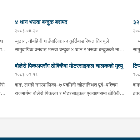
४ थान भरूवा बन्दुक बरामद
३२ 
२०८३-०४-२०
२०८
ैध
प्युठान, नौबहिनी गाउँपालिका-२ कुर्तिबाङस्थित तिनचुले
प्य
राम
सामुदायिक वनबाट भरूवा बन्दुक ४ थान र भरूवा बन्दुकको नाल
साम
३ थान बुधबार बिहान प्रहरीले बरामद गरेको छ । इलाका प्रहरी
४ थ
बोलेरो पिकअपसँग ठोक्किँदा मोटरसाइकल चालकको मृत्यु
टिप
कार्यालय लुङबाहानेबाट खटिएको प्रहरीले उक्त बन्दुक फेला
बिह
२०८३-०२-१८
२०८
ी
पारी बरामद गरेको हो । यस सम्बन्धमा प्रहरीले आवश्यक
लुङ
्फ
अनुसन्धान गरिरहेको छ ।
बरा
ैरो
दाङ, लमही नगरपालिका–७ पदमिनी खोलास्थित पूर्व–पश्चिम
दाङ
ाई
राजमार्गमा बोलेरो पिकअप र मोटरसाइकल एकआपसमा ठोक्किँदा
ठक्
धमा
मोटरसाइकल चालकको मृत्यु भएको छ।काठमाडौंबाट बर्दियातर्फ
तुल
जाँदै गरेको बा.६५ प.१८८४ नम्बरको मोटरसाइकल र विपरीत
मोट
ाल
दिशाबाट अमिलियाबाट लमहीतर्फ आउँदै गरेको लु.२ च.९६१७
रा.
नम्बरको बोलेरो पिकअप एकआपसमा ठोक्किँदा मोटरसाइकल
दुर
चालक बर्दियाको गेरुवा गाउँपालिका–४ मैनापोखर निवासी ३३
३५ 