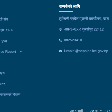
े
वर्षीय खिम तिमिल्सिना गम्भीर घाइते भएका थिए।घाइते
र ५
सम्पर्कको लागि
ोइन,
तिमिल्सिनालाई उपचारका लागि लमही अस्पताल दाङ लगिएकोमा
मनो
रतीय
चिकित्सकले मृत घोषणा गरेका थिए।दुर्घटनामा संलग्न बोलेरो
मिन
लुम्बिनी प्रदेश प्रहरी कार्यालय, दाङ
मती संघ
को छ
पिकअप चालक दाङ लमही नगरपालिका–६ मध्यनगर निवासी २८
अवस
48P3+8XP, तुलसीपुर 22412
।
फ.एम. ९५.५
वर्षीय रोहन चौधरी, बोलेरो पिकअप तथा मोटरसाइकल प्रहरी
प्र
चौकी सतबरियाको नियन्त्रणमा रहेका छन्।मृतकको शव
मनो
082523410
 पृष्ठ)
पोष्टमार्टमका लागि लमही अस्पतालमा राखिएको छ। घटनाका
प्र
सम्बन्धमा प्रहरीले थप अनुसन्धान गरिरहेको छ।
मिन
lumbini@nepalpolice.gov.np
nce Report
दुव
राख
छन्
ाहरु
गाउ
ाहरु
मोट
रहे
लाशहरुको विवरण
गरि
साइट सूची
पृष्ठ भ्रमण: ५९८