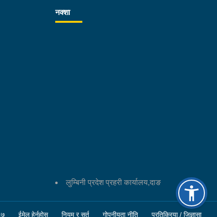
 वर्षीय छोरा मिनाराज नेपाली घाइते भएका थिए। घाइतेमध्ये
नक्शा
ज नेपालीको टाउको र छातीमा गम्भीर चोट लागेको थियो भने
ाराज नेपाली पनि गम्भीर घाइते भएका थिए। अनुषा नेपालीको
्था सामान्य रहेको थियो।उनीहरूलाई उपचारका लागि राप्ती
ादेशिक अस्पताल तुलसीपुर लगिएकोमा थप उपचारका लागि
ज नेपाली र मिनाराज नेपालीलाई नेपालगञ्जस्थित साइन्सेस
ालिमा रेफर गरिएको थियो। उपचारकै क्रममा चिकित्सकले
ाराज नेपाली र मनोज नेपाली मृत घोषणा गरेका थिए।मृतक
ै जनाको शव पोष्टमार्टमका लागि भेरी अस्पताल नेपालगञ्जमा
िएको छ। घाइते अनुषा नेपाली उपचारपछि डिस्चार्ज भएकी
।दुर्घटनामा संलग्न टिप्पर, टिप्पर चालक दाङ शान्तिनगर
ँपालिका–३ निवासी ३९ वर्षीय शेरबहादुर थापा तथा
रसाइकल इलाका प्रहरी कार्यालय तुलसीपुरको नियन्त्रणमा
का छन्। घटनाका सम्बन्धमा प्रहरीले आवश्यक अनुसन्धान
लुम्बिनी प्रदेश प्रहरी कार्यालय,दाङ
रहेको छ।
१७
ईमेल हेर्नुहोस्
नियम र सर्त
गोपनीयता नीति
प्रतिक्रिया / जिज्ञासा