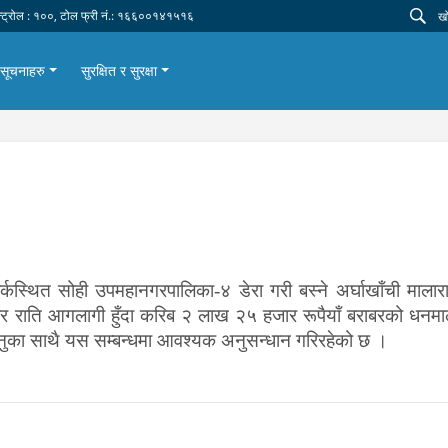
न्ट्रोल : १००, टोल फ्री नं.: १६६००१४१५१६
सूचनाहरु
सुरक्षित र सुरक्षा
स्थित सोही उपमहानगरपालिका-४ डेरा गरी बस्ने अर्घाखाँची मालार
 सोमबार राति आगलागी हुँदा करिब २ लाख २५ हजार रूपैयाँ बराबरको 
का साथै यस सम्बन्धमा आवश्यक अनुसन्धान गरिरहेको छ ।