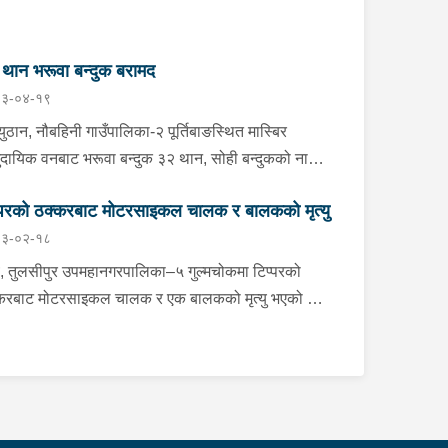
थान भरूवा बन्दुक बरामद
३-०४-१९
ुठान, नौबहिनी गाउँपालिका-२ पूर्तिबाङस्थित मास्बिर
ुदायिक वनबाट भरूवा बन्दुक ३२ थान, सोही बन्दुकको नाल
ान, कुन्दा १ थान र भरूवा बन्दुकको चाप ३ थान सोमबार
्परको ठक्करबाट मोटरसाइकल चालक र बालकको मृत्यु
ान प्रहरीले बरामद गरेको छ । इलाका प्रहरी कार्यालय
३-०२-१८
बाहानेबाट खटिएको प्रहरीले उक्त हातहतियार फेला पारी
मद गरेको हो । यस सम्बन्धमा प्रहरीले आवश्यक
, तुलसीपुर उपमहानगरपालिका–५ गुल्मचोकमा टिप्परको
अनुसन्धान गरिरहेको छ ।
करबाट मोटरसाइकल चालक र एक बालकको मृत्यु भएको छ।
सीपुरबाट घोराहीतर्फ जाँदै गरेको रा.४ प.३३९० नम्बरको
रसाइकललाई विपरीत दिशाबाट आई बाटो क्रस गर्दै गरेको
१ ख.२१९२ नम्बरको टिप्परले ठक्कर दिँदा दुर्घटना भएको हो।
्घटनामा मोटरसाइकल चालक लमही नगरपालिका–५ निवासी
वर्षीय मनोज नेपाली, उनकी श्रीमती ३४ वर्षीया अनुषा नेपाली