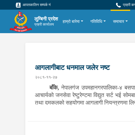
आपतकालिन सम्पर्क नं
प्रहरी क
लुम्बिनी प्रदेश
हाम्रो बारेमा
गतिविधि
समाचार
प्रहरी कार्यालय
आगलागीबाट धनमाल जलेर नष्ट
२०८१-११-२७
बाँके,
नेपालगंज उपमहानगरपालिका-४ बसपार्क
आचार्यको जनसेवा रेष्टुरेण्टमा विद्युत सर्ट भई
तथा दमकलको सहयोगमा आगलागी नियन्त्रणमा लिनु