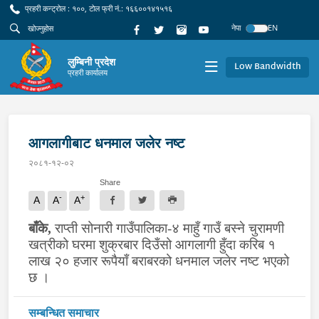
प्रहरी कन्ट्रोल : १००, टोल फ्री नं.: १६६००१४१५१६
नेपा
EN
लुम्बिनी प्रदेश
Low Bandwidth
प्रहरी कार्यालय
आगलागीबाट धनमाल जलेर नष्ट
२०८१-१२-०२
Share
-
+
A
A
A
बाँके,
राप्ती सोनारी गाउँपालिका-४ माहुँ गाउँ बस्ने चुरामणी
खत्रीको घरमा शुक्रबार दिउँसो आगलागी हुँदा करिब १
लाख २० हजार रूपैयाँ बराबरको धनमाल जलेर नष्ट भएको
छ ।
सम्बन्धित समाचार