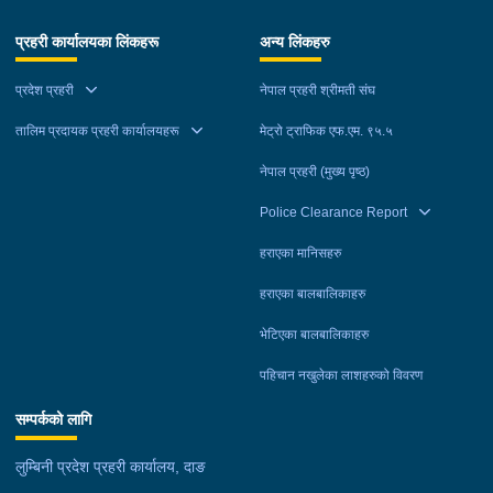
थिए। अनुषा नेपालीको अवस्था सामान्य रहेको थियो।उनीहरूलाई उपचारका
प्रहरी कार्यालयका लिंकहरू
अन्य लिंकहरु
लागि राप्ती प्रादेशिक अस्पताल तुलसीपुर लगिएकोमा थप उपचारका लागि
मनोज नेपाली र मिनाराज नेपालीलाई नेपालगञ्जस्थित साइन्सेस प्रालिमा रेफर
प्रदेश प्रहरी
नेपाल प्रहरी श्रीमती संघ
गरिएको थियो। उपचारकै क्रममा चिकित्सकले मिनाराज नेपाली र मनोज
नेपाली मृत घोषणा गरेका थिए।मृतक दुवै जनाको शव पोष्टमार्टमका लागि भेरी
तालिम प्रदायक प्रहरी कार्यालयहरू
मेट्रो ट्राफिक एफ.एम. ९५.५
अस्पताल नेपालगञ्जमा राखिएको छ। घाइते अनुषा नेपाली उपचारपछि
नेपाल प्रहरी (मुख्य पृष्ठ)
डिस्चार्ज भएकी छन्।दुर्घटनामा संलग्न टिप्पर, टिप्पर चालक दाङ शान्तिनगर
गाउँपालिका–३ निवासी ३९ वर्षीय शेरबहादुर थापा तथा मोटरसाइकल इलाका
Police Clearance Report
प्रहरी कार्यालय तुलसीपुरको नियन्त्रणमा रहेका छन्। घटनाका सम्बन्धमा
हराएका मानिसहरु
प्रहरीले आवश्यक अनुसन्धान गरिरहेको छ।
हराएका बालबालिकाहरु
भेटिएका बालबालिकाहरु
पहिचान नखुलेका लाशहरुको विवरण
सम्पर्कको लागि
लुम्बिनी प्रदेश प्रहरी कार्यालय, दाङ