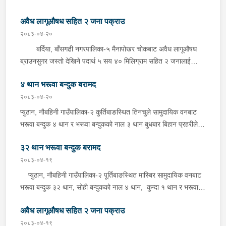
अवैध लागूऔषध सहित २ जना पक्राउ
२०८३-०४-२०
बर्दिया, बाँसगढी नगरपालिका-५ मैनापोखर चोकबाट अवैध लागूऔषध
ब्राउनसुगर जस्तो देखिने पदार्थ ५ सय ४० मिलिग्राम सहित २ जनालाई
बुधबार दिउँसो प्रहरीले पक्राउ गरेको छ । पक्राउ पर्नेहरूमा सोही
४ थान भरूवा बन्दुक बरामद
नगरपालिका-६ बस्ने २४ वर्षीय किरण नेपाली र ३६ वर्षीय सतिराम थारू रहेका
छन् । इलाका प्रहरी कार्यालय मोतिपुरबाट खटिएको प्रहरीले दमौलीबाट
२०८३-०४-२०
बासगढीतर्फ आउँदै गरेको भे.५ प २०३९ नम्बरको मोटरसाइकलमा सवार
प्युठान, नौबहिनी गाउँपालिका-२ कुर्तिबाङस्थित तिनचुले सामुदायिक वनबाट
उनीहरूलाई उक्त पदार्थ सहित पक्राउ गरेको हो ।यस सम्बन्धमा प्रहरीले
भरूवा बन्दुक ४ थान र भरूवा बन्दुकको नाल ३ थान बुधबार बिहान प्रहरीले
आवश्यक अनुसन्धान गरिरहेको छ ।
बरामद गरेको छ । इलाका प्रहरी कार्यालय लुङबाहानेबाट खटिएको प्रहरीले
३२ थान भरूवा बन्दुक बरामद
उक्त बन्दुक फेला पारी बरामद गरेको हो । यस सम्बन्धमा प्रहरीले आवश्यक
अनुसन्धान गरिरहेको छ ।
२०८३-०४-१९
प्युठान, नौबहिनी गाउँपालिका-२ पूर्तिबाङस्थित मास्बिर सामुदायिक वनबाट
भरूवा बन्दुक ३२ थान, सोही बन्दुकको नाल ४ थान, कुन्दा १ थान र भरूवा
बन्दुकको चाप ३ थान सोमबार बिहान प्रहरीले बरामद गरेको छ । इलाका
अवैध लागूऔषध सहित २ जना पक्राउ
प्रहरी कार्यालय लुङबाहानेबाट खटिएको प्रहरीले उक्त हातहतियार फेला पारी
बरामद गरेको हो । यस सम्बन्धमा प्रहरीले आवश्यक अनुसन्धान गरिरहेको
२०८३-०४-१९