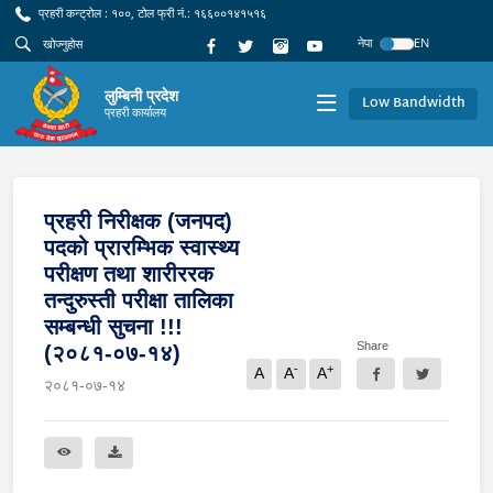
प्रहरी कन्ट्रोल : १००, टोल फ्री नं.: १६६००१४१५१६
नेपा
EN
लुम्बिनी प्रदेश
Low Bandwidth
प्रहरी कार्यालय
प्रहरी निरीक्षक (जनपद)
पदको प्रारम्भिक स्वास्थ्य
परीक्षण तथा शारीररक
तन्दुरुस्ती परीक्षा तालिका
सम्बन्धी सुचना !!!
Share
(२०८१-०७-१४)
-
+
A
A
A
२०८१-०७-१४