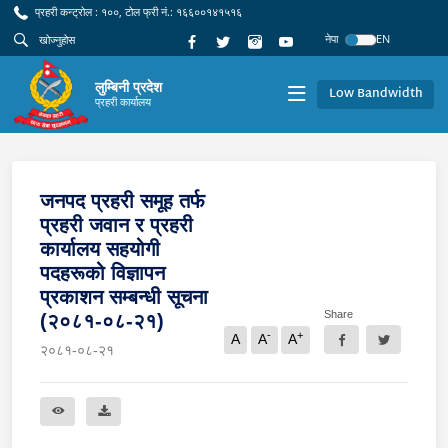
प्रहरी कन्ट्रोल : १००, टोल फ्री नं.: १६६००१४१५१६
नेपा
EN
लुम्बिनी प्रदेश
Low Bandwidth
प्रहरी कार्यालय
जनपद प्रहरी समूह तर्फ
प्रहरी जवान र प्रहरी
कार्यालय सहयोगी
पदहरूको विज्ञापन
प्रकाशन सम्बन्धी सूचना
Share
(२०८१-०८-२१)
-
+
A
A
A
२०८१-०८-२१