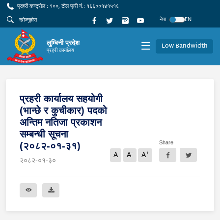
प्रहरी कन्ट्रोल : १००, टोल फ्री नं.: १६६००१४१५१६
नेपा
EN
लुम्बिनी प्रदेश
Low Bandwidth
प्रहरी कार्यालय
प्रहरी कार्यालय सहयोगी
(भान्छे र कुचीकार) पदको
अन्तिम नतिजा प्रकाशन
सम्बन्धी सूचना
Share
(२०८२-०१-३१)
-
+
A
A
A
२०८२-०१-३०