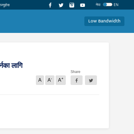
नेपा
EN
Low Bandwidth
नका लागि
Share
-
+
A
A
A