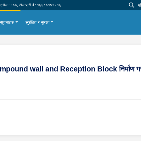
न्ट्रोल : १००, टोल फ्री नं.: १६६००१४१५१६
सूचनाहरु
सुरक्षित र सुरक्षा
ound wall and Reception Block निर्माण गर्