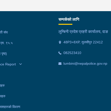
सम्पर्कको लागि
लुम्बिनी प्रदेश प्रहरी कार्यालय, दाङ
मती संघ
48P3+8XP, तुलसीपुर 22412
फ.एम. ९५.५
082523410
 पृष्ठ)
lumbini@nepalpolice.gov.np
nce Report
ाहरु
ाहरु
लाशहरुको विवरण