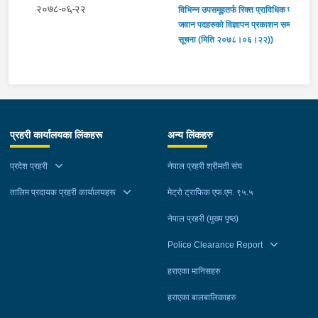
२०७८-०६-२२
विभिन्न उपसमूहतर्फ रिक्त प्राविधिक प्रहरी
जवान पदहरुको विज्ञापन प्रकाशन सम्वन्धि
सूचना (मिति २०७८।०६।२२))
प्रहरी कार्यालयका लिंकहरू
अन्य लिंकहरु
प्रदेश प्रहरी
नेपाल प्रहरी श्रीमती संघ
तालिम प्रदायक प्रहरी कार्यालयहरू
मेट्रो ट्राफिक एफ.एम. ९५.५
नेपाल प्रहरी (मुख्य पृष्ठ)
Police Clearance Report
हराएका मानिसहरु
हराएका बालबालिकाहरु