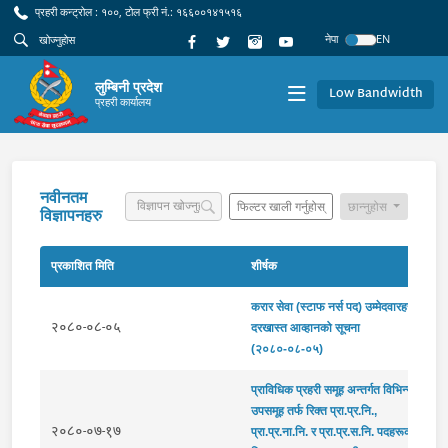
प्रहरी कन्ट्रोल : १००, टोल फ्री नं.: १६६००१४१५१६
नेपा
EN
लुम्बिनी प्रदेश
Low Bandwidth
प्रहरी कार्यालय
नवीनतम
फिल्टर खाली गर्नुहोस्
छान्नुहोस
विज्ञापनहरु
प्रकाशित मिति
शीर्षक
करार सेवा (स्टाफ नर्स पद) उम्मेदवारहरुको
२०८०-०८-०५
दरखास्त आव्हानको सूचना
(२०८०-०८-०५)
प्राविधिक प्रहरी समूह अन्तर्गत विभिन्न
उपसमूह तर्फ रिक्त प्रा.प्र.नि.,
२०८०-०७-१७
प्रा.प्र.ना.नि. र प्रा.प्र.स.नि. पदहरूको