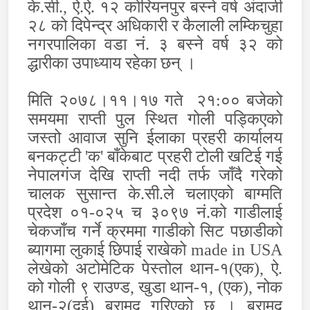
के.सी., ऐ.ऐ. १२ कोरियनपुर बस्ने वर्ष अंदाजी
२८ को दिपेन्द्र अधिकारी र कैलाली लम्किचुहा
नगरपालिका वडा नं. ३ बस्ने वर्ष ३२ को
द्धारीका उपाध्याय रहेका छन् ।
मिति २०७८।११।१७ गते
२१
:
०० बजेको
समयमा राप्ती पुल स्थित गोली पड्किएको
जस्तो आवाज सुनि ईलाका प्रहरी कार्यालय
बनकट्टी 'क' बाँकेबाट प्रहरी टोली खटिई गई
नेपालगंज देखि राप्ती नदी तर्फ जाँदै गरेको
चालक सुसान्त के.सी.ले चलाएको बाग्मति
प्रदेश ०१-०२५ च ३०९७ नं.को गाडीलाई
चेकजाँच गर्ने क्रममा गाडीको सिट पछाडीको
ब्यागमा लुकाई छिपाई राखेको
made
in USA
लेखेको अटोमेटिक पेस्तोल थान-१(एक), ऐ.
को गोली ९ राउण्ड, खुडा थान-१, (एक), नोक
थान-२(दुई) बरामद गरिएको छ । बरामद