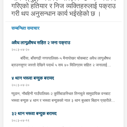
गरिएको हतियार र निज व्यक्तिहरुलाई पक्राउ
गरी थप अनुसन्धान कार्य भईरहेको छ ।
सम्बन्धित समाचार
अवैध लागूऔषध सहित २ जना पक्राउ
२०८३-०४-२०
बर्दिया, बाँसगढी नगरपालिका-५ मैनापोखर चोकबाट अवैध लागूऔषध
ब्राउनसुगर जस्तो देखिने पदार्थ ५ सय ४० मिलिग्राम सहित २ जनालाई
बुधबार दिउँसो प्रहरीले पक्राउ गरेको छ । पक्राउ पर्नेहरूमा सोही
४ थान भरूवा बन्दुक बरामद
नगरपालिका-६ बस्ने २४ वर्षीय किरण नेपाली र ३६ वर्षीय सतिराम थारू रहेका
छन् । इलाका प्रहरी कार्यालय मोतिपुरबाट खटिएको प्रहरीले दमौलीबाट
२०८३-०४-२०
बासगढीतर्फ आउँदै गरेको भे.५ प २०३९ नम्बरको मोटरसाइकलमा सवार
प्युठान, नौबहिनी गाउँपालिका-२ कुर्तिबाङस्थित तिनचुले सामुदायिक वनबाट
उनीहरूलाई उक्त पदार्थ सहित पक्राउ गरेको हो ।यस सम्बन्धमा प्रहरीले
भरूवा बन्दुक ४ थान र भरूवा बन्दुकको नाल ३ थान बुधबार बिहान प्रहरीले
आवश्यक अनुसन्धान गरिरहेको छ ।
बरामद गरेको छ । इलाका प्रहरी कार्यालय लुङबाहानेबाट खटिएको प्रहरीले
३२ थान भरूवा बन्दुक बरामद
उक्त बन्दुक फेला पारी बरामद गरेको हो । यस सम्बन्धमा प्रहरीले आवश्यक
अनुसन्धान गरिरहेको छ ।
२०८३-०४-१९