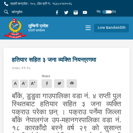
प्रहरी कन्ट्रोल : १००, टोल फ्री नं.: १६६००१४१५१६
नेपा
EN
लुम्बिनी प्रदेश
Low Bandwidth
प्रहरी कार्यालय
हतियार सहित ३ जना व्यक्ति नियन्त्रणमा
२०७८-११-१८
Share
-
+
A
A
A
बाँके, डुडुवा गाउपालिका वडा नं. ४ राप्‍ती पुल
स्थितबाट हतियार सहित ३ जना व्यक्ति
पक्राउ परेका छन् । पक्राउ पर्नेमा जिल्ला
बाँके नेपालगंज उप-महानगरपालिका वडा नं.
१८ कारकाँदो बस्ने वर्ष २९ को सुसान्त