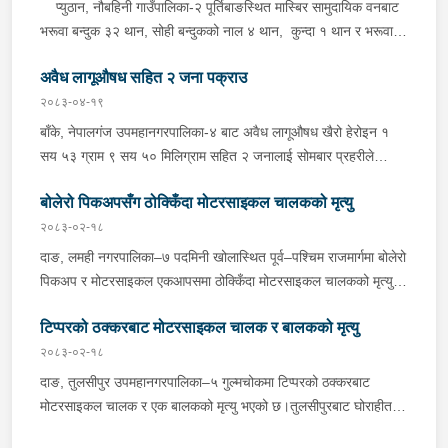
प्युठान, नौबहिनी गाउँपालिका-२ पूर्तिबाङस्थित मास्बिर सामुदायिक वनबाट
भरूवा बन्दुक ३२ थान, सोही बन्दुकको नाल ४ थान, कुन्दा १ थान र भरूवा
बन्दुकको चाप ३ थान सोमबार बिहान प्रहरीले बरामद गरेको छ । इलाका
अवैध लागूऔषध सहित २ जना पक्राउ
प्रहरी कार्यालय लुङबाहानेबाट खटिएको प्रहरीले उक्त हातहतियार फेला पारी
बरामद गरेको हो । यस सम्बन्धमा प्रहरीले आवश्यक अनुसन्धान गरिरहेको
२०८३-०४-१९
छ ।
बाँके, नेपालगंज उपमहानगरपालिका-४ बाट अवैध लागूऔषध खैरो हेरोइन १
सय ५३ ग्राम ९ सय ५० मिलिग्राम सहित २ जनालाई सोमबार प्रहरीले
पक्राउ गरेको छ । पक्राउ पर्नेहरूमा सोही उपमहानगरपालिका-४ बस्ने ३०
बोलेरो पिकअपसँग ठोक्किँदा मोटरसाइकल चालकको मृत्यु
वर्षीय सुशिल भण्डारी र सोही उपमहानगरपालिका-१० बस्ने ५५ वर्षीय अरूण
कुमार जयसवाल रहेका छन् । लागूऔषध नियन्त्रण ब्यूरो शाखा कार्यालय
२०८३-०२-१८
नेपालगंजबाट खटिएको प्रहरीले उनीहरूलाई उक्त लागूऔषध सहित पक्राउ
दाङ, लमही नगरपालिका–७ पदमिनी खोलास्थित पूर्व–पश्चिम राजमार्गमा बोलेरो
गरेको हो । थप अनुसन्धानको क्रममा प्रहरीले अरूण कुमारको घर तलासी
पिकअप र मोटरसाइकल एकआपसमा ठोक्किँदा मोटरसाइकल चालकको मृत्यु
गर्दा थप ४ सय २५ ग्राम खैरो हेरोइन, नगद १ लाख ८० हजार नेपाली रूपैयाँ,
भएको छ।काठमाडौंबाट बर्दियातर्फ जाँदै गरेको बा.६५ प.१८८४ नम्बरको
२ लाख १४ हजार भारतीय रूपैयाँ र डिजिटल तराजु १ थान समेत फेला पारी
टिप्परको ठक्करबाट मोटरसाइकल चालक र बालकको मृत्यु
मोटरसाइकल र विपरीत दिशाबाट अमिलियाबाट लमहीतर्फ आउँदै गरेको लु.२
बरामद गरेको छ ।यस सम्बन्धमा प्रहरीले आवश्यक अनुसन्धान गरिरहेको छ ।
च.९६१७ नम्बरको बोलेरो पिकअप एकआपसमा ठोक्किँदा मोटरसाइकल चालक
२०८३-०२-१८
बर्दियाको गेरुवा गाउँपालिका–४ मैनापोखर निवासी ३३ वर्षीय खिम तिमिल्सिना
दाङ, तुलसीपुर उपमहानगरपालिका–५ गुल्मचोकमा टिप्परको ठक्करबाट
गम्भीर घाइते भएका थिए।घाइते तिमिल्सिनालाई उपचारका लागि लमही
मोटरसाइकल चालक र एक बालकको मृत्यु भएको छ।तुलसीपुरबाट घोराहीतर्फ
अस्पताल दाङ लगिएकोमा चिकित्सकले मृत घोषणा गरेका थिए।दुर्घटनामा
जाँदै गरेको रा.४ प.३३९० नम्बरको मोटरसाइकललाई विपरीत दिशाबाट आई