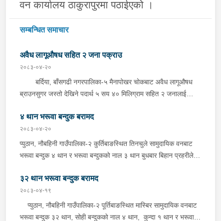
व
न कार्यालय ठाकुरापुरमा पठाईएको
।
सम्बन्धित समाचार
अवैध लागूऔषध सहित २ जना पक्राउ
२०८३-०४-२०
बर्दिया, बाँसगढी नगरपालिका-५ मैनापोखर चोकबाट अवैध लागूऔषध
ब्राउनसुगर जस्तो देखिने पदार्थ ५ सय ४० मिलिग्राम सहित २ जनालाई
बुधबार दिउँसो प्रहरीले पक्राउ गरेको छ । पक्राउ पर्नेहरूमा सोही
४ थान भरूवा बन्दुक बरामद
नगरपालिका-६ बस्ने २४ वर्षीय किरण नेपाली र ३६ वर्षीय सतिराम थारू रहेका
छन् । इलाका प्रहरी कार्यालय मोतिपुरबाट खटिएको प्रहरीले दमौलीबाट
२०८३-०४-२०
बासगढीतर्फ आउँदै गरेको भे.५ प २०३९ नम्बरको मोटरसाइकलमा सवार
प्युठान, नौबहिनी गाउँपालिका-२ कुर्तिबाङस्थित तिनचुले सामुदायिक वनबाट
उनीहरूलाई उक्त पदार्थ सहित पक्राउ गरेको हो ।यस सम्बन्धमा प्रहरीले
भरूवा बन्दुक ४ थान र भरूवा बन्दुकको नाल ३ थान बुधबार बिहान प्रहरीले
आवश्यक अनुसन्धान गरिरहेको छ ।
बरामद गरेको छ । इलाका प्रहरी कार्यालय लुङबाहानेबाट खटिएको प्रहरीले
३२ थान भरूवा बन्दुक बरामद
उक्त बन्दुक फेला पारी बरामद गरेको हो । यस सम्बन्धमा प्रहरीले आवश्यक
अनुसन्धान गरिरहेको छ ।
२०८३-०४-१९
प्युठान, नौबहिनी गाउँपालिका-२ पूर्तिबाङस्थित मास्बिर सामुदायिक वनबाट
भरूवा बन्दुक ३२ थान, सोही बन्दुकको नाल ४ थान, कुन्दा १ थान र भरूवा