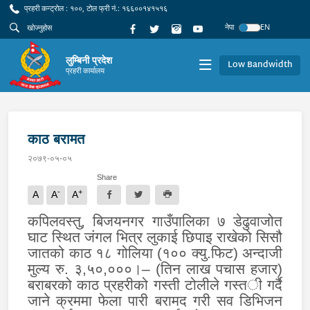
प्रहरी कन्ट्रोल : १००, टोल फ्री नं.: १६६००१४१५१६
नेपा
EN
लुम्बिनी प्रदेश
Low Bandwidth
प्रहरी कार्यालय
काठ बरामत
२०७९-०५-०५
Share
-
+
A
A
A
कपिलवस्तु
,
बिजयनगर गा
उँपालिका
७ डेढुवाजोत
घाट स्थित जंगल भि
त्र
लुकाई छिपाइ राखेको सिसौ
जातको काठ १८ गोलिया (१०० क्यु.फिट) अन्दाजी
मुल्य रु
.
३,५०,०००।–
(तिन लाख पचास हजार)
बराबरको काठ
प्रहरीको गस्ती टोलीले
गस्त
ी
गर्दै
जाने क्रममा फेला पारी बरामद गरी सव डिभिजन