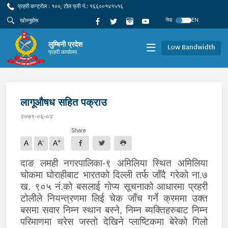
प्रहरी कन्ट्रोल : १००, टोल फ्री नं.: १६६००१४१५१६
नेपा
EN
लुम्बिनी प्रदेश
Low Bandwidth
प्रहरी कार्यालय
लागूऔषध सहित पक्राउ
२०७९-०६-०२
Share
-
+
A
A
A
दाङ लमही नगरपालिका-९ अमिलिया स्थित अमिलिया
चोकमा घोराहीबाट भारतको दिल्ली तर्फ जाँदै गरेको ना.७
ख. ९०५ नं.को बसलाई गोप्य सूचनाको आधारमा प्रहरी
टोलीले नियन्त्रणमा लिई चेक जाँच गर्ने क्रममा उक्त
बसमा सवार निम्न स्थान बस्ने, निम्न ब्यक्तिहरुबाट निम्न
परिमाणमा चरेस जस्तो देखिने प्लाष्टिकमा बेरेको गिलो