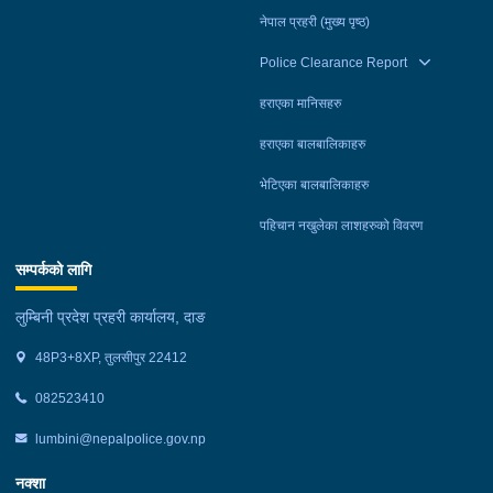
अस्पताल नेपालगञ्जमा राखिएको छ। घाइते अनुषा नेपाली उपचारपछि
नेपाल प्रहरी (मुख्य पृष्ठ)
डिस्चार्ज भएकी छन्।दुर्घटनामा संलग्न टिप्पर, टिप्पर चालक दाङ शान्तिनगर
गाउँपालिका–३ निवासी ३९ वर्षीय शेरबहादुर थापा तथा मोटरसाइकल इलाका
Police Clearance Report
प्रहरी कार्यालय तुलसीपुरको नियन्त्रणमा रहेका छन्। घटनाका सम्बन्धमा
हराएका मानिसहरु
प्रहरीले आवश्यक अनुसन्धान गरिरहेको छ।
हराएका बालबालिकाहरु
भेटिएका बालबालिकाहरु
पहिचान नखुलेका लाशहरुको विवरण
सम्पर्कको लागि
लुम्बिनी प्रदेश प्रहरी कार्यालय, दाङ
48P3+8XP, तुलसीपुर 22412
082523410
lumbini@nepalpolice.gov.np
नक्शा