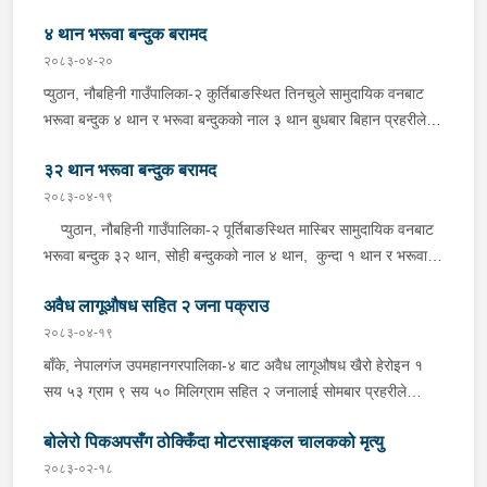
बुधबार दिउँसो प्रहरीले पक्राउ गरेको छ । पक्राउ पर्नेहरूमा सोही
४ थान भरूवा बन्दुक बरामद
नगरपालिका-६ बस्ने २४ वर्षीय किरण नेपाली र ३६ वर्षीय सतिराम थारू रहेका
छन् । इलाका प्रहरी कार्यालय मोतिपुरबाट खटिएको प्रहरीले दमौलीबाट
२०८३-०४-२०
बासगढीतर्फ आउँदै गरेको भे.५ प २०३९ नम्बरको मोटरसाइकलमा सवार
प्युठान, नौबहिनी गाउँपालिका-२ कुर्तिबाङस्थित तिनचुले सामुदायिक वनबाट
उनीहरूलाई उक्त पदार्थ सहित पक्राउ गरेको हो ।यस सम्बन्धमा प्रहरीले
भरूवा बन्दुक ४ थान र भरूवा बन्दुकको नाल ३ थान बुधबार बिहान प्रहरीले
आवश्यक अनुसन्धान गरिरहेको छ ।
बरामद गरेको छ । इलाका प्रहरी कार्यालय लुङबाहानेबाट खटिएको प्रहरीले
३२ थान भरूवा बन्दुक बरामद
उक्त बन्दुक फेला पारी बरामद गरेको हो । यस सम्बन्धमा प्रहरीले आवश्यक
अनुसन्धान गरिरहेको छ ।
२०८३-०४-१९
प्युठान, नौबहिनी गाउँपालिका-२ पूर्तिबाङस्थित मास्बिर सामुदायिक वनबाट
भरूवा बन्दुक ३२ थान, सोही बन्दुकको नाल ४ थान, कुन्दा १ थान र भरूवा
बन्दुकको चाप ३ थान सोमबार बिहान प्रहरीले बरामद गरेको छ । इलाका
अवैध लागूऔषध सहित २ जना पक्राउ
प्रहरी कार्यालय लुङबाहानेबाट खटिएको प्रहरीले उक्त हातहतियार फेला पारी
बरामद गरेको हो । यस सम्बन्धमा प्रहरीले आवश्यक अनुसन्धान गरिरहेको
२०८३-०४-१९
छ ।
बाँके, नेपालगंज उपमहानगरपालिका-४ बाट अवैध लागूऔषध खैरो हेरोइन १
सय ५३ ग्राम ९ सय ५० मिलिग्राम सहित २ जनालाई सोमबार प्रहरीले
पक्राउ गरेको छ । पक्राउ पर्नेहरूमा सोही उपमहानगरपालिका-४ बस्ने ३०
बोलेरो पिकअपसँग ठोक्किँदा मोटरसाइकल चालकको मृत्यु
वर्षीय सुशिल भण्डारी र सोही उपमहानगरपालिका-१० बस्ने ५५ वर्षीय अरूण
कुमार जयसवाल रहेका छन् । लागूऔषध नियन्त्रण ब्यूरो शाखा कार्यालय
२०८३-०२-१८