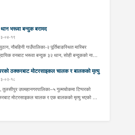
थान भरूवा बन्दुक बरामद
३-०४-१९
ुठान, नौबहिनी गाउँपालिका-२ पूर्तिबाङस्थित मास्बिर
ुदायिक वनबाट भरूवा बन्दुक ३२ थान, सोही बन्दुकको नाल
ान, कुन्दा १ थान र भरूवा बन्दुकको चाप ३ थान सोमबार
्परको ठक्करबाट मोटरसाइकल चालक र बालकको मृत्यु
ान प्रहरीले बरामद गरेको छ । इलाका प्रहरी कार्यालय
३-०२-१८
बाहानेबाट खटिएको प्रहरीले उक्त हातहतियार फेला पारी
मद गरेको हो । यस सम्बन्धमा प्रहरीले आवश्यक
, तुलसीपुर उपमहानगरपालिका–५ गुल्मचोकमा टिप्परको
अनुसन्धान गरिरहेको छ ।
करबाट मोटरसाइकल चालक र एक बालकको मृत्यु भएको छ।
सीपुरबाट घोराहीतर्फ जाँदै गरेको रा.४ प.३३९० नम्बरको
रसाइकललाई विपरीत दिशाबाट आई बाटो क्रस गर्दै गरेको
१ ख.२१९२ नम्बरको टिप्परले ठक्कर दिँदा दुर्घटना भएको हो।
्घटनामा मोटरसाइकल चालक लमही नगरपालिका–५ निवासी