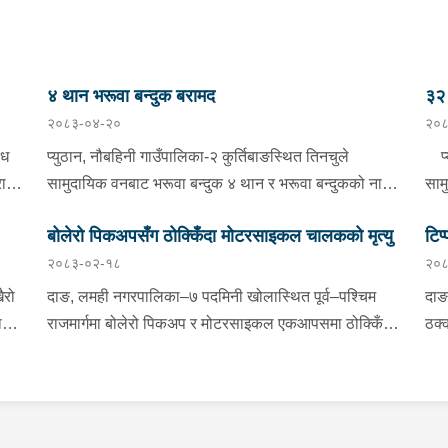
४ थान भरूवा बन्दुक बरामद
३२ 
२०८३-०४-२०
२०८
ैध
प्युठान, नौबहिनी गाउँपालिका-२ कुर्तिबाङस्थित तिनचुले
प्य
राम
सामुदायिक वनबाट भरूवा बन्दुक ४ थान र भरूवा बन्दुकको नाल
साम
३ थान बुधबार बिहान प्रहरीले बरामद गरेको छ । इलाका प्रहरी
४ थ
बोलेरो पिकअपसँग ठोक्किँदा मोटरसाइकल चालकको मृत्यु
टिप
कार्यालय लुङबाहानेबाट खटिएको प्रहरीले उक्त बन्दुक फेला
बिह
२०८३-०२-१८
२०८
ी
पारी बरामद गरेको हो । यस सम्बन्धमा प्रहरीले आवश्यक
लुङ
्फ
अनुसन्धान गरिरहेको छ ।
बरा
ैरो
दाङ, लमही नगरपालिका–७ पदमिनी खोलास्थित पूर्व–पश्चिम
दाङ
ाई
राजमार्गमा बोलेरो पिकअप र मोटरसाइकल एकआपसमा ठोक्किँदा
ठक्
धमा
मोटरसाइकल चालकको मृत्यु भएको छ।काठमाडौंबाट बर्दियातर्फ
तुल
जाँदै गरेको बा.६५ प.१८८४ नम्बरको मोटरसाइकल र विपरीत
मोट
ाल
दिशाबाट अमिलियाबाट लमहीतर्फ आउँदै गरेको लु.२ च.९६१७
रा.
नम्बरको बोलेरो पिकअप एकआपसमा ठोक्किँदा मोटरसाइकल
दुर