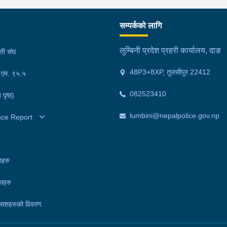
चालक बर्दियाको गेरुवा गाउँपालिका–४ मैनापोखर निवासी ३३
३५ 
े
वर्षीय खिम तिमिल्सिना गम्भीर घाइते भएका थिए।घाइते
र ५
सम्पर्कको लागि
ोइन,
तिमिल्सिनालाई उपचारका लागि लमही अस्पताल दाङ लगिएकोमा
मनो
रतीय
चिकित्सकले मृत घोषणा गरेका थिए।दुर्घटनामा संलग्न बोलेरो
मिन
लुम्बिनी प्रदेश प्रहरी कार्यालय, दाङ
मती संघ
को छ
पिकअप चालक दाङ लमही नगरपालिका–६ मध्यनगर निवासी २८
अवस
48P3+8XP, तुलसीपुर 22412
।
फ.एम. ९५.५
वर्षीय रोहन चौधरी, बोलेरो पिकअप तथा मोटरसाइकल प्रहरी
प्र
चौकी सतबरियाको नियन्त्रणमा रहेका छन्।मृतकको शव
मनो
082523410
 पृष्ठ)
पोष्टमार्टमका लागि लमही अस्पतालमा राखिएको छ। घटनाका
प्र
सम्बन्धमा प्रहरीले थप अनुसन्धान गरिरहेको छ।
मिन
lumbini@nepalpolice.gov.np
nce Report
दुव
राख
छन्
ाहरु
गाउ
ाहरु
मोट
रहे
लाशहरुको विवरण
गरि