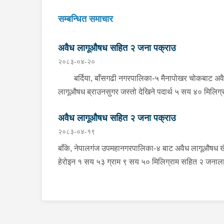
सम्बन्धित समाचार
अवैध लागूऔषध सहित २ जना पक्राउ
२०८३-०४-२०
बर्दिया, बाँसगढी नगरपालिका-५ मैनापोखर चोकबाट अव
लागूऔषध ब्राउनसुगर जस्तो देखिने पदार्थ ५ सय ४० मिलिग्
सहित २ जनालाई बुधबार दिउँसो प्रहरीले पक्राउ गरेको छ ।
अवैध लागूऔषध सहित २ जना पक्राउ
पक्राउ पर्नेहरूमा सोही नगरपालिका-६ बस्ने २४ वर्षीय किरण
२०८३-०४-१९
नेपाली र ३६ वर्षीय सतिराम थारू रहेका छन् । इलाका प्रहर
कार्यालय मोतिपुरबाट खटिएको प्रहरीले दमौलीबाट बासगढीतर
बाँके, नेपालगंज उपमहानगरपालिका-४ बाट अवैध लागूऔषध ख
आउँदै गरेको भे.५ प २०३९ नम्बरको मोटरसाइकलमा सवार
हेरोइन १ सय ५३ ग्राम ९ सय ५० मिलिग्राम सहित २ जनाल
उनीहरूलाई उक्त पदार्थ सहित पक्राउ गरेको हो ।यस सम्बन्
सोमबार प्रहरीले पक्राउ गरेको छ । पक्राउ पर्नेहरूमा सोही
प्रहरीले आवश्यक अनुसन्धान गरिरहेको छ ।
उपमहानगरपालिका-४ बस्ने ३० वर्षीय सुशिल भण्डारी र सोही
उपमहानगरपालिका-१० बस्ने ५५ वर्षीय अरूण कुमार जयसव
रहेका छन् । लागूऔषध नियन्त्रण ब्यूरो शाखा कार्यालय