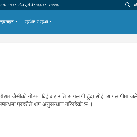
न्ट्रोल : १००, टोल फ्री नं.: १६६००१४१५१६
सूचनाहरु
सुरक्षित र सुरक्षा
लछीराम जैसीको गोठमा बिहीबार राति आगलागी हुँदा सोही आगलागीमा जले
म्बन्धमा प्रहरीले थप अनुसन्धान गरिरहेको छ ।