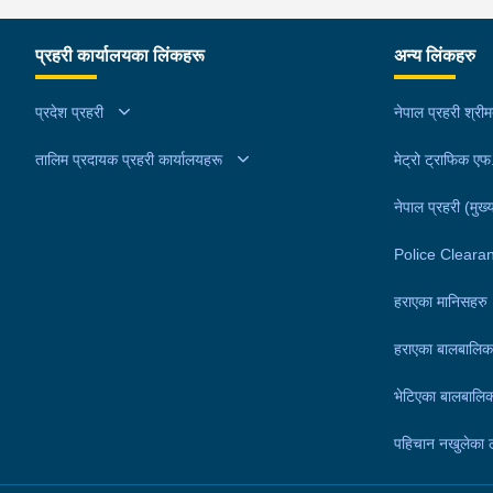
नेपालगंजबाट खटिएको प्रहरीले उनीहरूलाई उक्त लागूऔषध
सहित पक्राउ गरेको हो । थप अनुसन्धानको क्रममा प्रहरील
प्रहरी कार्यालयका लिंकहरू
अन्य लिंकहरु
अरूण कुमारको घर तलासी गर्दा थप ४ सय २५ ग्राम खैरो हेर
नगद १ लाख ८० हजार नेपाली रूपैयाँ, २ लाख १४ हजार भा
प्रदेश प्रहरी
नेपाल प्रहरी श्री
रूपैयाँ र डिजिटल तराजु १ थान समेत फेला पारी बरामद गरे
तालिम प्रदायक प्रहरी कार्यालयहरू
।यस सम्बन्धमा प्रहरीले आवश्यक अनुसन्धान गरिरहेको छ 
मेट्रो ट्राफिक ए
नेपाल प्रहरी (मुख्य
Police Cleara
हराएका मानिसहरु
हराएका बालबालिक
भेटिएका बालबालिक
पहिचान नखुलेका 