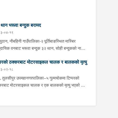
थान भरूवा बन्दुक बरामद
३-०४-१९
ुठान, नौबहिनी गाउँपालिका-२ पूर्तिबाङस्थित मास्बिर
ुदायिक वनबाट भरूवा बन्दुक ३२ थान, सोही बन्दुकको नाल
ान, कुन्दा १ थान र भरूवा बन्दुकको चाप ३ थान सोमबार
्परको ठक्करबाट मोटरसाइकल चालक र बालकको मृत्यु
ान प्रहरीले बरामद गरेको छ । इलाका प्रहरी कार्यालय
३-०२-१८
बाहानेबाट खटिएको प्रहरीले उक्त हातहतियार फेला पारी
मद गरेको हो । यस सम्बन्धमा प्रहरीले आवश्यक
, तुलसीपुर उपमहानगरपालिका–५ गुल्मचोकमा टिप्परको
अनुसन्धान गरिरहेको छ ।
करबाट मोटरसाइकल चालक र एक बालकको मृत्यु भएको छ।
सीपुरबाट घोराहीतर्फ जाँदै गरेको रा.४ प.३३९० नम्बरको
रसाइकललाई विपरीत दिशाबाट आई बाटो क्रस गर्दै गरेको
१ ख.२१९२ नम्बरको टिप्परले ठक्कर दिँदा दुर्घटना भएको हो।
्घटनामा मोटरसाइकल चालक लमही नगरपालिका–५ निवासी