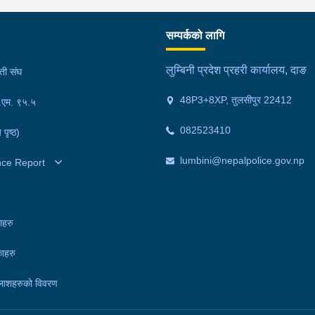
चालक बर्दियाको गेरुवा गाउँपालिका–४ मैनापोखर निवासी ३३
३५ 
े
वर्षीय खिम तिमिल्सिना गम्भीर घाइते भएका थिए।घाइते
र ५
सम्पर्कको लागि
ोइन,
तिमिल्सिनालाई उपचारका लागि लमही अस्पताल दाङ लगिएकोमा
मनो
रतीय
चिकित्सकले मृत घोषणा गरेका थिए।दुर्घटनामा संलग्न बोलेरो
मिन
लुम्बिनी प्रदेश प्रहरी कार्यालय, दाङ
मती संघ
को छ
पिकअप चालक दाङ लमही नगरपालिका–६ मध्यनगर निवासी २८
अवस
48P3+8XP, तुलसीपुर 22412
।
फ.एम. ९५.५
वर्षीय रोहन चौधरी, बोलेरो पिकअप तथा मोटरसाइकल प्रहरी
प्र
चौकी सतबरियाको नियन्त्रणमा रहेका छन्।मृतकको शव
मनो
082523410
 पृष्ठ)
पोष्टमार्टमका लागि लमही अस्पतालमा राखिएको छ। घटनाका
प्र
सम्बन्धमा प्रहरीले थप अनुसन्धान गरिरहेको छ।
मिन
lumbini@nepalpolice.gov.np
nce Report
दुव
राख
छन्
ाहरु
गाउ
ाहरु
मोट
रहे
लाशहरुको विवरण
गरि