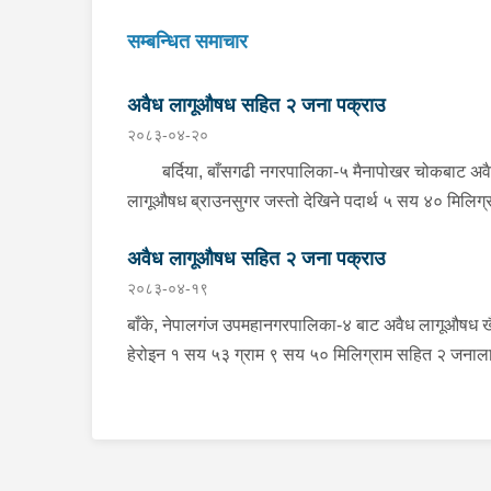
सम्बन्धित समाचार
अवैध लागूऔषध सहित २ जना पक्राउ
२०८३-०४-२०
बर्दिया, बाँसगढी नगरपालिका-५ मैनापोखर चोकबाट अव
लागूऔषध ब्राउनसुगर जस्तो देखिने पदार्थ ५ सय ४० मिलिग्
सहित २ जनालाई बुधबार दिउँसो प्रहरीले पक्राउ गरेको छ ।
अवैध लागूऔषध सहित २ जना पक्राउ
पक्राउ पर्नेहरूमा सोही नगरपालिका-६ बस्ने २४ वर्षीय किरण
२०८३-०४-१९
नेपाली र ३६ वर्षीय सतिराम थारू रहेका छन् । इलाका प्रहर
कार्यालय मोतिपुरबाट खटिएको प्रहरीले दमौलीबाट बासगढीतर
बाँके, नेपालगंज उपमहानगरपालिका-४ बाट अवैध लागूऔषध ख
आउँदै गरेको भे.५ प २०३९ नम्बरको मोटरसाइकलमा सवार
हेरोइन १ सय ५३ ग्राम ९ सय ५० मिलिग्राम सहित २ जनाल
उनीहरूलाई उक्त पदार्थ सहित पक्राउ गरेको हो ।यस सम्बन्
सोमबार प्रहरीले पक्राउ गरेको छ । पक्राउ पर्नेहरूमा सोही
प्रहरीले आवश्यक अनुसन्धान गरिरहेको छ ।
उपमहानगरपालिका-४ बस्ने ३० वर्षीय सुशिल भण्डारी र सोही
उपमहानगरपालिका-१० बस्ने ५५ वर्षीय अरूण कुमार जयसव
रहेका छन् । लागूऔषध नियन्त्रण ब्यूरो शाखा कार्यालय