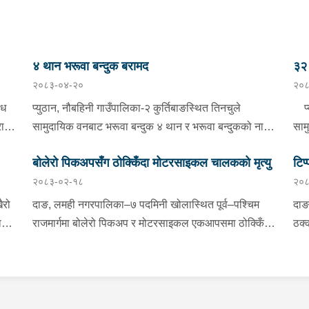
४ थान भरूवा बन्दुक बरामद
३२ 
२०८३-०४-२०
२०८
ैध
प्युठान, नौबहिनी गाउँपालिका-२ कुर्तिबाङस्थित तिनचुले
प्य
राम
सामुदायिक वनबाट भरूवा बन्दुक ४ थान र भरूवा बन्दुकको नाल
साम
३ थान बुधबार बिहान प्रहरीले बरामद गरेको छ । इलाका प्रहरी
४ थ
बोलेरो पिकअपसँग ठोक्किँदा मोटरसाइकल चालकको मृत्यु
टिप
कार्यालय लुङबाहानेबाट खटिएको प्रहरीले उक्त बन्दुक फेला
बिह
२०८३-०२-१८
२०८
ी
पारी बरामद गरेको हो । यस सम्बन्धमा प्रहरीले आवश्यक
लुङ
्फ
अनुसन्धान गरिरहेको छ ।
बरा
ैरो
दाङ, लमही नगरपालिका–७ पदमिनी खोलास्थित पूर्व–पश्चिम
दाङ
ाई
राजमार्गमा बोलेरो पिकअप र मोटरसाइकल एकआपसमा ठोक्किँदा
ठक्
धमा
मोटरसाइकल चालकको मृत्यु भएको छ।काठमाडौंबाट बर्दियातर्फ
तुल
जाँदै गरेको बा.६५ प.१८८४ नम्बरको मोटरसाइकल र विपरीत
मोट
ाल
दिशाबाट अमिलियाबाट लमहीतर्फ आउँदै गरेको लु.२ च.९६१७
रा.
नम्बरको बोलेरो पिकअप एकआपसमा ठोक्किँदा मोटरसाइकल
दुर