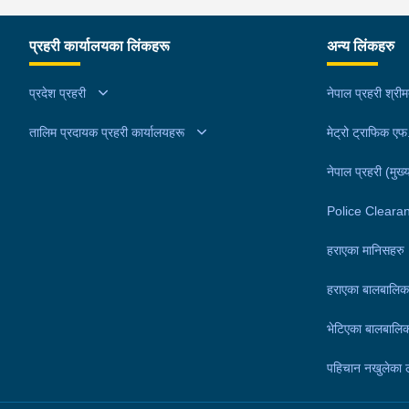
नेपालगंजबाट खटिएको प्रहरीले उनीहरूलाई उक्त लागूऔषध
सहित पक्राउ गरेको हो । थप अनुसन्धानको क्रममा प्रहरील
प्रहरी कार्यालयका लिंकहरू
अन्य लिंकहरु
अरूण कुमारको घर तलासी गर्दा थप ४ सय २५ ग्राम खैरो हेर
नगद १ लाख ८० हजार नेपाली रूपैयाँ, २ लाख १४ हजार भा
प्रदेश प्रहरी
नेपाल प्रहरी श्री
रूपैयाँ र डिजिटल तराजु १ थान समेत फेला पारी बरामद गरे
तालिम प्रदायक प्रहरी कार्यालयहरू
।यस सम्बन्धमा प्रहरीले आवश्यक अनुसन्धान गरिरहेको छ 
मेट्रो ट्राफिक ए
नेपाल प्रहरी (मुख्य
Police Cleara
हराएका मानिसहरु
हराएका बालबालिक
भेटिएका बालबालिक
पहिचान नखुलेका 