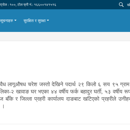
न्ट्रोल : १००, टोल फ्री नं.: १६६००१४१५१६
सूचनाहरु
सुरक्षित र सुरक्षा
ध लागूऔषध चरेश जस्तो देखिने पदार्थ २९ किलो ६ सय ९५ ग्राम 
ँपालिका-२ खावाङ घर भएका ४४ वर्षीय फर्क बहादुर घर्ती, ५३ वर्षीय र
गंज बाँके र जिल्ला प्रहरी कार्यालय दाङबाट खटिएको प्रहरीले उन
छ ।