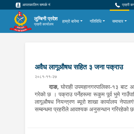
आपतकालिन सम्पर्क नं
प्रहरी क
लुम्बिनी प्रदेश
हाम्रो बारेमा
गतिविधि
समाचार
प्रहरी कार्यालय
अवैध लागूऔषध सहित ३ जना पक्राउ
२०८१-११-२७
दाङ,
घोराही उपमहानगरपालिका-१३ बाट अवै
गरेको छ । पक्राउ पर्नेहरूमा रूकुम पूर्व भुमे गाउ
लागूऔषध नियन्त्रण ब्यूरो शाखा कार्यालय नेपाल
सम्बन्धमा प्रहरीले आवश्यक अनुसन्धान गरिरहेको 