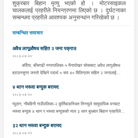
शुक्रबार बिहान मृत्यु भएको हो । मोटरसाइकल
चालकलाई प्रहरीले नियन्त्रणमा लिएको छ । दुर्घटनाका
सम्बन्धमा प्रहरीले आवश्यक अनुसन्धान गरिरहेको छ ।
सम्बन्धित समाचार
अवैध लागूऔषध सहित २ जना पक्राउ
२०८३-०४-२०
बर्दिया, बाँसगढी नगरपालिका-५ मैनापोखर चोकबाट अवैध लागूऔषध
ब्राउनसुगर जस्तो देखिने पदार्थ ५ सय ४० मिलिग्राम सहित २ जनालाई
बुधबार दिउँसो प्रहरीले पक्राउ गरेको छ । पक्राउ पर्नेहरूमा सोही
४ थान भरूवा बन्दुक बरामद
नगरपालिका-६ बस्ने २४ वर्षीय किरण नेपाली र ३६ वर्षीय सतिराम थारू रहेका
छन् । इलाका प्रहरी कार्यालय मोतिपुरबाट खटिएको प्रहरीले दमौलीबाट
२०८३-०४-२०
बासगढीतर्फ आउँदै गरेको भे.५ प २०३९ नम्बरको मोटरसाइकलमा सवार
प्युठान, नौबहिनी गाउँपालिका-२ कुर्तिबाङस्थित तिनचुले सामुदायिक वनबाट
उनीहरूलाई उक्त पदार्थ सहित पक्राउ गरेको हो ।यस सम्बन्धमा प्रहरीले
भरूवा बन्दुक ४ थान र भरूवा बन्दुकको नाल ३ थान बुधबार बिहान प्रहरीले
आवश्यक अनुसन्धान गरिरहेको छ ।
बरामद गरेको छ । इलाका प्रहरी कार्यालय लुङबाहानेबाट खटिएको प्रहरीले
३२ थान भरूवा बन्दुक बरामद
उक्त बन्दुक फेला पारी बरामद गरेको हो । यस सम्बन्धमा प्रहरीले आवश्यक
अनुसन्धान गरिरहेको छ ।
२०८३-०४-१९