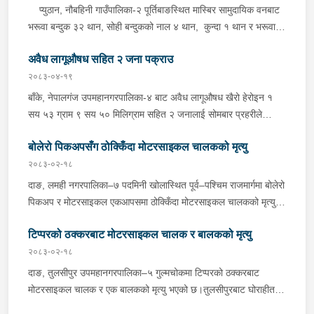
प्युठान, नौबहिनी गाउँपालिका-२ पूर्तिबाङस्थित मास्बिर सामुदायिक वनबाट
भरूवा बन्दुक ३२ थान, सोही बन्दुकको नाल ४ थान, कुन्दा १ थान र भरूवा
बन्दुकको चाप ३ थान सोमबार बिहान प्रहरीले बरामद गरेको छ । इलाका
अवैध लागूऔषध सहित २ जना पक्राउ
प्रहरी कार्यालय लुङबाहानेबाट खटिएको प्रहरीले उक्त हातहतियार फेला पारी
बरामद गरेको हो । यस सम्बन्धमा प्रहरीले आवश्यक अनुसन्धान गरिरहेको
२०८३-०४-१९
छ ।
बाँके, नेपालगंज उपमहानगरपालिका-४ बाट अवैध लागूऔषध खैरो हेरोइन १
सय ५३ ग्राम ९ सय ५० मिलिग्राम सहित २ जनालाई सोमबार प्रहरीले
पक्राउ गरेको छ । पक्राउ पर्नेहरूमा सोही उपमहानगरपालिका-४ बस्ने ३०
बोलेरो पिकअपसँग ठोक्किँदा मोटरसाइकल चालकको मृत्यु
वर्षीय सुशिल भण्डारी र सोही उपमहानगरपालिका-१० बस्ने ५५ वर्षीय अरूण
कुमार जयसवाल रहेका छन् । लागूऔषध नियन्त्रण ब्यूरो शाखा कार्यालय
२०८३-०२-१८
नेपालगंजबाट खटिएको प्रहरीले उनीहरूलाई उक्त लागूऔषध सहित पक्राउ
दाङ, लमही नगरपालिका–७ पदमिनी खोलास्थित पूर्व–पश्चिम राजमार्गमा बोलेरो
गरेको हो । थप अनुसन्धानको क्रममा प्रहरीले अरूण कुमारको घर तलासी
पिकअप र मोटरसाइकल एकआपसमा ठोक्किँदा मोटरसाइकल चालकको मृत्यु
गर्दा थप ४ सय २५ ग्राम खैरो हेरोइन, नगद १ लाख ८० हजार नेपाली रूपैयाँ,
भएको छ।काठमाडौंबाट बर्दियातर्फ जाँदै गरेको बा.६५ प.१८८४ नम्बरको
२ लाख १४ हजार भारतीय रूपैयाँ र डिजिटल तराजु १ थान समेत फेला पारी
टिप्परको ठक्करबाट मोटरसाइकल चालक र बालकको मृत्यु
मोटरसाइकल र विपरीत दिशाबाट अमिलियाबाट लमहीतर्फ आउँदै गरेको लु.२
बरामद गरेको छ ।यस सम्बन्धमा प्रहरीले आवश्यक अनुसन्धान गरिरहेको छ ।
च.९६१७ नम्बरको बोलेरो पिकअप एकआपसमा ठोक्किँदा मोटरसाइकल चालक
२०८३-०२-१८
बर्दियाको गेरुवा गाउँपालिका–४ मैनापोखर निवासी ३३ वर्षीय खिम तिमिल्सिना
दाङ, तुलसीपुर उपमहानगरपालिका–५ गुल्मचोकमा टिप्परको ठक्करबाट
गम्भीर घाइते भएका थिए।घाइते तिमिल्सिनालाई उपचारका लागि लमही
मोटरसाइकल चालक र एक बालकको मृत्यु भएको छ।तुलसीपुरबाट घोराहीतर्फ
अस्पताल दाङ लगिएकोमा चिकित्सकले मृत घोषणा गरेका थिए।दुर्घटनामा
जाँदै गरेको रा.४ प.३३९० नम्बरको मोटरसाइकललाई विपरीत दिशाबाट आई