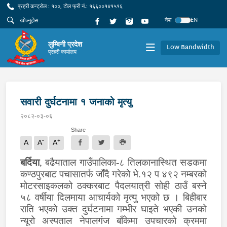
प्रहरी कन्ट्रोल : १००, टोल फ्री नं.: १६६००१४१५१६
नेपा
EN
लुम्बिनी प्रदेश
Low Bandwidth
प्रहरी कार्यालय
सवारी दुर्घटनामा १ जनाको मृत्यु
२०८२-०३-०६
Share
-
+
A
A
A
बर्दिया
, बढैयाताल गाउँपालिका-८ तिलकानास्थित सडकमा
कण्ठपुरबाट पचासातर्फ जाँदै गरेको भे.१२ प ४९२ नम्बरको
मोटरसाइकलको ठक्करबाट पैदलयात्री सोही ठाउँ बस्ने
५८ वर्षीया दिलमाया आचार्यको मृत्यु भएको छ । बिहीबार
राति भएको उक्त दुर्घटनामा गम्भीर घाइते भएकी उनको
न्यूरो अस्पताल नेपालगंज बाँकेमा उपचारको क्रममा