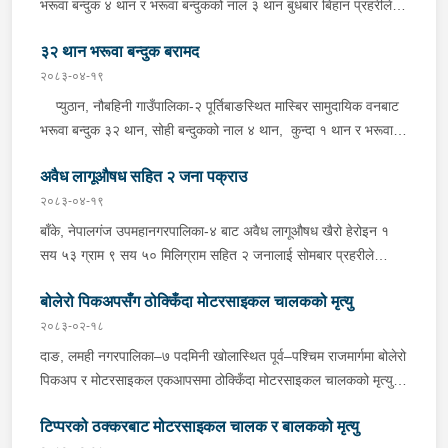
भरूवा बन्दुक ४ थान र भरूवा बन्दुकको नाल ३ थान बुधबार बिहान प्रहरीले
आवश्यक अनुसन्धान गरिरहेको छ ।
बरामद गरेको छ । इलाका प्रहरी कार्यालय लुङबाहानेबाट खटिएको प्रहरीले
३२ थान भरूवा बन्दुक बरामद
उक्त बन्दुक फेला पारी बरामद गरेको हो । यस सम्बन्धमा प्रहरीले आवश्यक
अनुसन्धान गरिरहेको छ ।
२०८३-०४-१९
प्युठान, नौबहिनी गाउँपालिका-२ पूर्तिबाङस्थित मास्बिर सामुदायिक वनबाट
भरूवा बन्दुक ३२ थान, सोही बन्दुकको नाल ४ थान, कुन्दा १ थान र भरूवा
बन्दुकको चाप ३ थान सोमबार बिहान प्रहरीले बरामद गरेको छ । इलाका
अवैध लागूऔषध सहित २ जना पक्राउ
प्रहरी कार्यालय लुङबाहानेबाट खटिएको प्रहरीले उक्त हातहतियार फेला पारी
बरामद गरेको हो । यस सम्बन्धमा प्रहरीले आवश्यक अनुसन्धान गरिरहेको
२०८३-०४-१९
छ ।
बाँके, नेपालगंज उपमहानगरपालिका-४ बाट अवैध लागूऔषध खैरो हेरोइन १
सय ५३ ग्राम ९ सय ५० मिलिग्राम सहित २ जनालाई सोमबार प्रहरीले
पक्राउ गरेको छ । पक्राउ पर्नेहरूमा सोही उपमहानगरपालिका-४ बस्ने ३०
बोलेरो पिकअपसँग ठोक्किँदा मोटरसाइकल चालकको मृत्यु
वर्षीय सुशिल भण्डारी र सोही उपमहानगरपालिका-१० बस्ने ५५ वर्षीय अरूण
कुमार जयसवाल रहेका छन् । लागूऔषध नियन्त्रण ब्यूरो शाखा कार्यालय
२०८३-०२-१८
नेपालगंजबाट खटिएको प्रहरीले उनीहरूलाई उक्त लागूऔषध सहित पक्राउ
दाङ, लमही नगरपालिका–७ पदमिनी खोलास्थित पूर्व–पश्चिम राजमार्गमा बोलेरो
गरेको हो । थप अनुसन्धानको क्रममा प्रहरीले अरूण कुमारको घर तलासी
पिकअप र मोटरसाइकल एकआपसमा ठोक्किँदा मोटरसाइकल चालकको मृत्यु
गर्दा थप ४ सय २५ ग्राम खैरो हेरोइन, नगद १ लाख ८० हजार नेपाली रूपैयाँ,
भएको छ।काठमाडौंबाट बर्दियातर्फ जाँदै गरेको बा.६५ प.१८८४ नम्बरको
२ लाख १४ हजार भारतीय रूपैयाँ र डिजिटल तराजु १ थान समेत फेला पारी
टिप्परको ठक्करबाट मोटरसाइकल चालक र बालकको मृत्यु
मोटरसाइकल र विपरीत दिशाबाट अमिलियाबाट लमहीतर्फ आउँदै गरेको लु.२
बरामद गरेको छ ।यस सम्बन्धमा प्रहरीले आवश्यक अनुसन्धान गरिरहेको छ ।