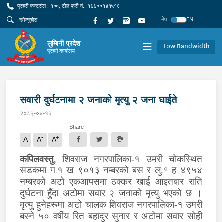
प्रहरी कन्ट्रोल : १००, टोल फ्री नं.: १६६००१४१५१६
नेपा
EN
लुम्बिनी प्रदेश
Low Bandwidth
प्रहरी कार्यालय
सवारी दुर्घटनामा २ जनाको मृत्यु २ जना घाईते
२०८२-०४-१२
Share
-
+
A
A
A
कपिलवस्तु
, शिवराज नगरपालिका-१ उमरी चोकस्थित
सडकमा ग.१ ख ९०१३ नम्बरको बस र लु.१ ह ४९५४
नम्बरको अटो एकआपसमा ठक्कर खाई आइतबार राति
दुर्घटना हुँदा अटोमा सवार २ जनाको मृत्यु भएको छ ।
मृत्यु हुनेहरूमा अटो चालक शिवराज नगरपालिका-१ उमरी
बस्ने ५० वर्षीय रित बहादुर सुनार र अटोमा सवार सोही