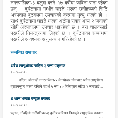
नगरपालिका-३ बलुवा बस्ने १७ वर्षीया रूबिना राना रहेका
छन् । दुर्घटनामा गम्भीर घाइते भएका उनीहरूको सिटि
अस्पताल बुटवलमा उपचारको क्रममा मृत्यु भएको हो ।
साथै दुर्घटनामा घाइते भएका अटोमा सवार अन्य २ जनाको
सोही अस्पतालमा उपचार भइरहेको छ । बस चालकलाई
प्रहरीले नियन्त्रणमा लिएको छ ।
दुर्घटनाका सम्बन्धमा
प्रहरीले आवश्यक अनुसन्धान गरिरहेको छ ।
सम्बन्धित समाचार
अवैध लागूऔषध सहित २ जना पक्राउ
२०८३-०४-२०
बर्दिया, बाँसगढी नगरपालिका-५ मैनापोखर चोकबाट अवैध लागूऔषध
ब्राउनसुगर जस्तो देखिने पदार्थ ५ सय ४० मिलिग्राम सहित २ जनालाई
बुधबार दिउँसो प्रहरीले पक्राउ गरेको छ । पक्राउ पर्नेहरूमा सोही
४ थान भरूवा बन्दुक बरामद
नगरपालिका-६ बस्ने २४ वर्षीय किरण नेपाली र ३६ वर्षीय सतिराम थारू रहेका
छन् । इलाका प्रहरी कार्यालय मोतिपुरबाट खटिएको प्रहरीले दमौलीबाट
२०८३-०४-२०
बासगढीतर्फ आउँदै गरेको भे.५ प २०३९ नम्बरको मोटरसाइकलमा सवार
प्युठान, नौबहिनी गाउँपालिका-२ कुर्तिबाङस्थित तिनचुले सामुदायिक वनबाट
उनीहरूलाई उक्त पदार्थ सहित पक्राउ गरेको हो ।यस सम्बन्धमा प्रहरीले