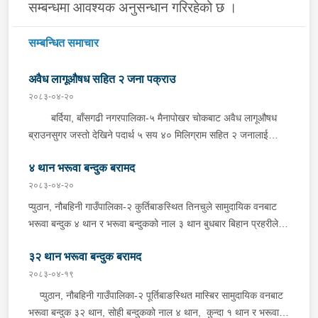
सम्बन्धमा आवश्यक अनुसन्धान गरिरहेको छ ।
सम्बन्धित समाचार
अवैध लागूऔषध सहित २ जना पक्राउ
२०८३-०४-२०
बर्दिया, बाँसगढी नगरपालिका-५ मैनापोखर चोकबाट अवैध लागूऔषध
ब्राउनसुगर जस्तो देखिने पदार्थ ५ सय ४० मिलिग्राम सहित २ जनालाई
बुधबार दिउँसो प्रहरीले पक्राउ गरेको छ । पक्राउ पर्नेहरूमा सोही
४ थान भरूवा बन्दुक बरामद
नगरपालिका-६ बस्ने २४ वर्षीय किरण नेपाली र ३६ वर्षीय सतिराम थारू रहेका
छन् । इलाका प्रहरी कार्यालय मोतिपुरबाट खटिएको प्रहरीले दमौलीबाट
२०८३-०४-२०
बासगढीतर्फ आउँदै गरेको भे.५ प २०३९ नम्बरको मोटरसाइकलमा सवार
प्युठान, नौबहिनी गाउँपालिका-२ कुर्तिबाङस्थित तिनचुले सामुदायिक वनबाट
उनीहरूलाई उक्त पदार्थ सहित पक्राउ गरेको हो ।यस सम्बन्धमा प्रहरीले
भरूवा बन्दुक ४ थान र भरूवा बन्दुकको नाल ३ थान बुधबार बिहान प्रहरीले
आवश्यक अनुसन्धान गरिरहेको छ ।
बरामद गरेको छ । इलाका प्रहरी कार्यालय लुङबाहानेबाट खटिएको प्रहरीले
३२ थान भरूवा बन्दुक बरामद
उक्त बन्दुक फेला पारी बरामद गरेको हो । यस सम्बन्धमा प्रहरीले आवश्यक
अनुसन्धान गरिरहेको छ ।
२०८३-०४-१९
प्युठान, नौबहिनी गाउँपालिका-२ पूर्तिबाङस्थित मास्बिर सामुदायिक वनबाट
भरूवा बन्दुक ३२ थान, सोही बन्दुकको नाल ४ थान, कुन्दा १ थान र भरूवा