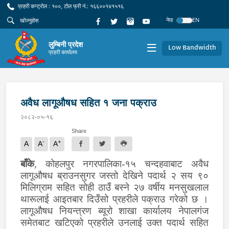
प्रहरी कन्ट्रोल : १००, टोल फ्री नं.: १६६००१४१५१६
नेपा
EN
लुम्बिनी प्रदेश
Low Bandwidth
प्रहरी कार्यालय
अवैध लागूऔषध सहित १ जना पक्राउ
२०८२-०५-१६
Share
-
+
A
A
A
बाँके
, कोहलपुर नगरपालिका-१५ चन्दहवाबाट अवैध
लागूऔषध ब्राउनसुगर जस्तो देखिने पदार्थ २ सय ९०
मिलिग्राम सहित सोही ठाउँ बस्ने २७ वर्षीय मनसुखलाल
थारूलाई आइतबार दिउँसो प्रहरीले पक्राउ गरेको छ ।
लागूऔषध नियन्त्रण ब्यूरो शाखा कार्यालय नेपालगंज
समेतबाट खटिएको प्रहरीले उनलाई उक्त पदार्थ सहित