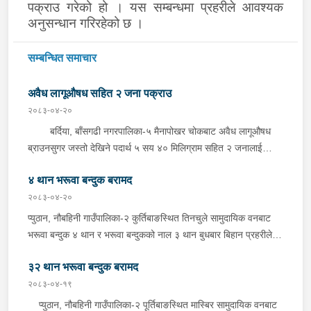
पक्राउ गरेको हो ।
यस सम्बन्धमा प्रहरीले आवश्यक
अनुसन्धान गरिरहेको छ ।
सम्बन्धित समाचार
अवैध लागूऔषध सहित २ जना पक्राउ
२०८३-०४-२०
बर्दिया, बाँसगढी नगरपालिका-५ मैनापोखर चोकबाट अवैध लागूऔषध
ब्राउनसुगर जस्तो देखिने पदार्थ ५ सय ४० मिलिग्राम सहित २ जनालाई
बुधबार दिउँसो प्रहरीले पक्राउ गरेको छ । पक्राउ पर्नेहरूमा सोही
४ थान भरूवा बन्दुक बरामद
नगरपालिका-६ बस्ने २४ वर्षीय किरण नेपाली र ३६ वर्षीय सतिराम थारू रहेका
छन् । इलाका प्रहरी कार्यालय मोतिपुरबाट खटिएको प्रहरीले दमौलीबाट
२०८३-०४-२०
बासगढीतर्फ आउँदै गरेको भे.५ प २०३९ नम्बरको मोटरसाइकलमा सवार
प्युठान, नौबहिनी गाउँपालिका-२ कुर्तिबाङस्थित तिनचुले सामुदायिक वनबाट
उनीहरूलाई उक्त पदार्थ सहित पक्राउ गरेको हो ।यस सम्बन्धमा प्रहरीले
भरूवा बन्दुक ४ थान र भरूवा बन्दुकको नाल ३ थान बुधबार बिहान प्रहरीले
आवश्यक अनुसन्धान गरिरहेको छ ।
बरामद गरेको छ । इलाका प्रहरी कार्यालय लुङबाहानेबाट खटिएको प्रहरीले
३२ थान भरूवा बन्दुक बरामद
उक्त बन्दुक फेला पारी बरामद गरेको हो । यस सम्बन्धमा प्रहरीले आवश्यक
अनुसन्धान गरिरहेको छ ।
२०८३-०४-१९
प्युठान, नौबहिनी गाउँपालिका-२ पूर्तिबाङस्थित मास्बिर सामुदायिक वनबाट