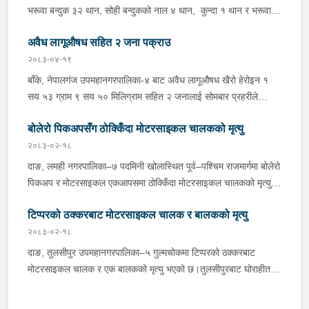
भरूवा बन्दुक ३२ थान, सोही बन्दुकको नाल ४ थान, कुन्दा १ थान र भरूवा
बन्दुकको चाप ३ थान सोमबार बिहान प्रहरीले बरामद गरेको छ । इलाका
अवैध लागूऔषध सहित २ जना पक्राउ
प्रहरी कार्यालय लुङबाहानेबाट खटिएको प्रहरीले उक्त हातहतियार फेला पारी
बरामद गरेको हो । यस सम्बन्धमा प्रहरीले आवश्यक अनुसन्धान गरिरहेको
२०८३-०४-१९
छ ।
बाँके, नेपालगंज उपमहानगरपालिका-४ बाट अवैध लागूऔषध खैरो हेरोइन १
सय ५३ ग्राम ९ सय ५० मिलिग्राम सहित २ जनालाई सोमबार प्रहरीले
पक्राउ गरेको छ । पक्राउ पर्नेहरूमा सोही उपमहानगरपालिका-४ बस्ने ३०
बोलेरो पिकअपसँग ठोक्किँदा मोटरसाइकल चालकको मृत्यु
वर्षीय सुशिल भण्डारी र सोही उपमहानगरपालिका-१० बस्ने ५५ वर्षीय अरूण
कुमार जयसवाल रहेका छन् । लागूऔषध नियन्त्रण ब्यूरो शाखा कार्यालय
२०८३-०२-१८
नेपालगंजबाट खटिएको प्रहरीले उनीहरूलाई उक्त लागूऔषध सहित पक्राउ
दाङ, लमही नगरपालिका–७ पदमिनी खोलास्थित पूर्व–पश्चिम राजमार्गमा बोलेरो
गरेको हो । थप अनुसन्धानको क्रममा प्रहरीले अरूण कुमारको घर तलासी
पिकअप र मोटरसाइकल एकआपसमा ठोक्किँदा मोटरसाइकल चालकको मृत्यु
गर्दा थप ४ सय २५ ग्राम खैरो हेरोइन, नगद १ लाख ८० हजार नेपाली रूपैयाँ,
भएको छ।काठमाडौंबाट बर्दियातर्फ जाँदै गरेको बा.६५ प.१८८४ नम्बरको
२ लाख १४ हजार भारतीय रूपैयाँ र डिजिटल तराजु १ थान समेत फेला पारी
टिप्परको ठक्करबाट मोटरसाइकल चालक र बालकको मृत्यु
मोटरसाइकल र विपरीत दिशाबाट अमिलियाबाट लमहीतर्फ आउँदै गरेको लु.२
बरामद गरेको छ ।यस सम्बन्धमा प्रहरीले आवश्यक अनुसन्धान गरिरहेको छ ।
च.९६१७ नम्बरको बोलेरो पिकअप एकआपसमा ठोक्किँदा मोटरसाइकल चालक
२०८३-०२-१८
बर्दियाको गेरुवा गाउँपालिका–४ मैनापोखर निवासी ३३ वर्षीय खिम तिमिल्सिना
दाङ, तुलसीपुर उपमहानगरपालिका–५ गुल्मचोकमा टिप्परको ठक्करबाट
गम्भीर घाइते भएका थिए।घाइते तिमिल्सिनालाई उपचारका लागि लमही
मोटरसाइकल चालक र एक बालकको मृत्यु भएको छ।तुलसीपुरबाट घोराहीतर्फ
अस्पताल दाङ लगिएकोमा चिकित्सकले मृत घोषणा गरेका थिए।दुर्घटनामा
जाँदै गरेको रा.४ प.३३९० नम्बरको मोटरसाइकललाई विपरीत दिशाबाट आई
संलग्न बोलेरो पिकअप चालक दाङ लमही नगरपालिका–६ मध्यनगर निवासी
बाटो क्रस गर्दै गरेको रा.१ ख.२१९२ नम्बरको टिप्परले ठक्कर दिँदा दुर्घटना