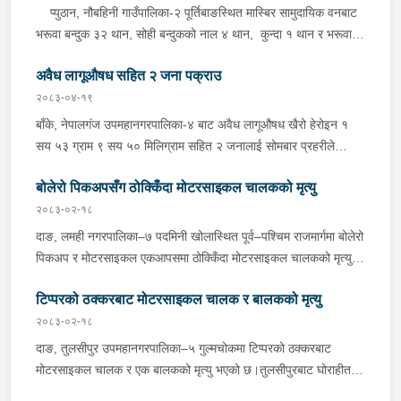
प्युठान, नौबहिनी गाउँपालिका-२ पूर्तिबाङस्थित मास्बिर सामुदायिक वनबाट
भरूवा बन्दुक ३२ थान, सोही बन्दुकको नाल ४ थान, कुन्दा १ थान र भरूवा
बन्दुकको चाप ३ थान सोमबार बिहान प्रहरीले बरामद गरेको छ । इलाका
अवैध लागूऔषध सहित २ जना पक्राउ
प्रहरी कार्यालय लुङबाहानेबाट खटिएको प्रहरीले उक्त हातहतियार फेला पारी
बरामद गरेको हो । यस सम्बन्धमा प्रहरीले आवश्यक अनुसन्धान गरिरहेको
२०८३-०४-१९
छ ।
बाँके, नेपालगंज उपमहानगरपालिका-४ बाट अवैध लागूऔषध खैरो हेरोइन १
सय ५३ ग्राम ९ सय ५० मिलिग्राम सहित २ जनालाई सोमबार प्रहरीले
पक्राउ गरेको छ । पक्राउ पर्नेहरूमा सोही उपमहानगरपालिका-४ बस्ने ३०
बोलेरो पिकअपसँग ठोक्किँदा मोटरसाइकल चालकको मृत्यु
वर्षीय सुशिल भण्डारी र सोही उपमहानगरपालिका-१० बस्ने ५५ वर्षीय अरूण
कुमार जयसवाल रहेका छन् । लागूऔषध नियन्त्रण ब्यूरो शाखा कार्यालय
२०८३-०२-१८
नेपालगंजबाट खटिएको प्रहरीले उनीहरूलाई उक्त लागूऔषध सहित पक्राउ
दाङ, लमही नगरपालिका–७ पदमिनी खोलास्थित पूर्व–पश्चिम राजमार्गमा बोलेरो
गरेको हो । थप अनुसन्धानको क्रममा प्रहरीले अरूण कुमारको घर तलासी
पिकअप र मोटरसाइकल एकआपसमा ठोक्किँदा मोटरसाइकल चालकको मृत्यु
गर्दा थप ४ सय २५ ग्राम खैरो हेरोइन, नगद १ लाख ८० हजार नेपाली रूपैयाँ,
भएको छ।काठमाडौंबाट बर्दियातर्फ जाँदै गरेको बा.६५ प.१८८४ नम्बरको
२ लाख १४ हजार भारतीय रूपैयाँ र डिजिटल तराजु १ थान समेत फेला पारी
टिप्परको ठक्करबाट मोटरसाइकल चालक र बालकको मृत्यु
मोटरसाइकल र विपरीत दिशाबाट अमिलियाबाट लमहीतर्फ आउँदै गरेको लु.२
बरामद गरेको छ ।यस सम्बन्धमा प्रहरीले आवश्यक अनुसन्धान गरिरहेको छ ।
च.९६१७ नम्बरको बोलेरो पिकअप एकआपसमा ठोक्किँदा मोटरसाइकल चालक
२०८३-०२-१८
बर्दियाको गेरुवा गाउँपालिका–४ मैनापोखर निवासी ३३ वर्षीय खिम तिमिल्सिना
दाङ, तुलसीपुर उपमहानगरपालिका–५ गुल्मचोकमा टिप्परको ठक्करबाट
गम्भीर घाइते भएका थिए।घाइते तिमिल्सिनालाई उपचारका लागि लमही
मोटरसाइकल चालक र एक बालकको मृत्यु भएको छ।तुलसीपुरबाट घोराहीतर्फ
अस्पताल दाङ लगिएकोमा चिकित्सकले मृत घोषणा गरेका थिए।दुर्घटनामा
जाँदै गरेको रा.४ प.३३९० नम्बरको मोटरसाइकललाई विपरीत दिशाबाट आई