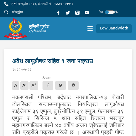
प्रहरी कन्ट्रोल : १००, टोल फ्री नं.: १६६००१४१५१६
नेपा
EN
लुम्बिनी प्रदेश
Low Bandwidth
प्रहरी कार्यालय
अवैध लागूऔषध सहित १ जना पक्राउ
२०८२-०५-२८
Share
-
+
A
A
A
नवलपरासी पश्चिम, बर्दघाट नगरपालिका-१३ पोखरी
टोलस्थित सन्ताउन्नपुलबाट नियन्त्रित लागूऔषध
डाईजेपाम ३९ एम्पुल, बुप्रेनोर्फिन ३९ एम्पुल, फेनारगन ३९
एम्पुल र सिरिन्ज ५ थान सहित चितवन भरतपुर
महानगरपालिका बस्ने ४० वर्षीय अजय श्रेष्ठलाई शनिबार
राति प्रहरीले पक्राउ गरेको छ । अस्थायी प्रहरी पोष्ट