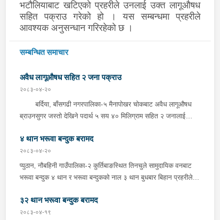
भटौलियाबाट खटिएको प्रहरीले उनलाई उक्त लागूऔषध
सहित पक्राउ गरेको हो ।
यस सम्बन्धमा प्रहरीले
आवश्यक अनुसन्धान गरिरहेको छ ।
सम्बन्धित समाचार
अवैध लागूऔषध सहित २ जना पक्राउ
२०८३-०४-२०
बर्दिया, बाँसगढी नगरपालिका-५ मैनापोखर चोकबाट अवैध लागूऔषध
ब्राउनसुगर जस्तो देखिने पदार्थ ५ सय ४० मिलिग्राम सहित २ जनालाई
बुधबार दिउँसो प्रहरीले पक्राउ गरेको छ । पक्राउ पर्नेहरूमा सोही
४ थान भरूवा बन्दुक बरामद
नगरपालिका-६ बस्ने २४ वर्षीय किरण नेपाली र ३६ वर्षीय सतिराम थारू रहेका
छन् । इलाका प्रहरी कार्यालय मोतिपुरबाट खटिएको प्रहरीले दमौलीबाट
२०८३-०४-२०
बासगढीतर्फ आउँदै गरेको भे.५ प २०३९ नम्बरको मोटरसाइकलमा सवार
प्युठान, नौबहिनी गाउँपालिका-२ कुर्तिबाङस्थित तिनचुले सामुदायिक वनबाट
उनीहरूलाई उक्त पदार्थ सहित पक्राउ गरेको हो ।यस सम्बन्धमा प्रहरीले
भरूवा बन्दुक ४ थान र भरूवा बन्दुकको नाल ३ थान बुधबार बिहान प्रहरीले
आवश्यक अनुसन्धान गरिरहेको छ ।
बरामद गरेको छ । इलाका प्रहरी कार्यालय लुङबाहानेबाट खटिएको प्रहरीले
३२ थान भरूवा बन्दुक बरामद
उक्त बन्दुक फेला पारी बरामद गरेको हो । यस सम्बन्धमा प्रहरीले आवश्यक
अनुसन्धान गरिरहेको छ ।
२०८३-०४-१९