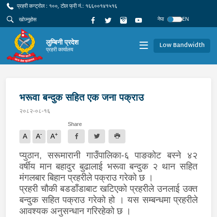
प्रहरी कन्ट्रोल : १००, टोल फ्री नं.: १६६००१४१५१६
नेपा
EN
लुम्बिनी प्रदेश
Low Bandwidth
प्रहरी कार्यालय
भरूवा बन्दुक सहित एक जना पक्राउ
२०८२-०८-१६
Share
-
+
A
A
A
प्युठान,
सरूमारानी गाउँपालिका-६ पाङकोट बस्ने ४२
वर्षीय मान बहादुर बुढालाई भरूवा बन्दुक २ थान सहित
मंगलबार बिहान प्रहरीले पक्राउ गरेको छ ।
प्रहरी चौकी बडडाँडाबाट खटिएको प्रहरीले उनलाई उक्त
बन्दुक सहित पक्राउ गरेको हो । यस सम्बन्धमा प्रहरीले
आवश्यक अनुसन्धान गरिरहेको छ ।