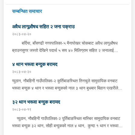
सम्बन्धित समाचार
अवैध लागूऔषध सहित २ जना पक्राउ
२०८३-०४-२०
बर्दिया, बाँसगढी नगरपालिका-५ मैनापोखर चोकबाट अवैध लागूऔषध
ब्राउनसुगर जस्तो देखिने पदार्थ ५ सय ४० मिलिग्राम सहित २ जनालाई
बुधबार दिउँसो प्रहरीले पक्राउ गरेको छ । पक्राउ पर्नेहरूमा सोही
४ थान भरूवा बन्दुक बरामद
नगरपालिका-६ बस्ने २४ वर्षीय किरण नेपाली र ३६ वर्षीय सतिराम थारू रहेका
छन् । इलाका प्रहरी कार्यालय मोतिपुरबाट खटिएको प्रहरीले दमौलीबाट
२०८३-०४-२०
बासगढीतर्फ आउँदै गरेको भे.५ प २०३९ नम्बरको मोटरसाइकलमा सवार
प्युठान, नौबहिनी गाउँपालिका-२ कुर्तिबाङस्थित तिनचुले सामुदायिक वनबाट
उनीहरूलाई उक्त पदार्थ सहित पक्राउ गरेको हो ।यस सम्बन्धमा प्रहरीले
भरूवा बन्दुक ४ थान र भरूवा बन्दुकको नाल ३ थान बुधबार बिहान प्रहरीले
आवश्यक अनुसन्धान गरिरहेको छ ।
बरामद गरेको छ । इलाका प्रहरी कार्यालय लुङबाहानेबाट खटिएको प्रहरीले
३२ थान भरूवा बन्दुक बरामद
उक्त बन्दुक फेला पारी बरामद गरेको हो । यस सम्बन्धमा प्रहरीले आवश्यक
अनुसन्धान गरिरहेको छ ।
२०८३-०४-१९
प्युठान, नौबहिनी गाउँपालिका-२ पूर्तिबाङस्थित मास्बिर सामुदायिक वनबाट
भरूवा बन्दुक ३२ थान, सोही बन्दुकको नाल ४ थान, कुन्दा १ थान र भरूवा
बन्दुकको चाप ३ थान सोमबार बिहान प्रहरीले बरामद गरेको छ । इलाका