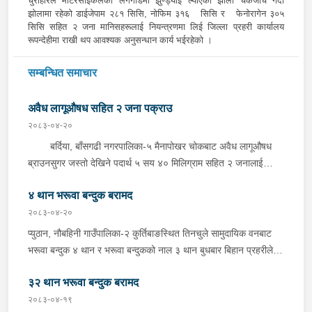
चुरीहारले मोटरसाईकलको लेगगाडमा झुण्ड्याई ल्याएको झोला चेकजाच गर्दा
झोलामा रहेको डाईजेपाम २८१ सिसि, नोफिम ३१६ सिसि र फेनोरागेन ३०५
सिसि सहित २ जना मानिसहरूलाई नियन्त्रणमा लिई जिल्ला प्रहरी कार्यालय
रूपन्देहीमा राखी थप आवश्यक अनुसन्धान कार्य भईरहेको ।
सम्बन्धित समाचार
अवैध लागूऔषध सहित २ जना पक्राउ
२०८३-०४-२०
बर्दिया, बाँसगढी नगरपालिका-५ मैनापोखर चोकबाट अवैध लागूऔषध
ब्राउनसुगर जस्तो देखिने पदार्थ ५ सय ४० मिलिग्राम सहित २ जनालाई
बुधबार दिउँसो प्रहरीले पक्राउ गरेको छ । पक्राउ पर्नेहरूमा सोही
४ थान भरूवा बन्दुक बरामद
नगरपालिका-६ बस्ने २४ वर्षीय किरण नेपाली र ३६ वर्षीय सतिराम थारू रहेका
छन् । इलाका प्रहरी कार्यालय मोतिपुरबाट खटिएको प्रहरीले दमौलीबाट
२०८३-०४-२०
बासगढीतर्फ आउँदै गरेको भे.५ प २०३९ नम्बरको मोटरसाइकलमा सवार
प्युठान, नौबहिनी गाउँपालिका-२ कुर्तिबाङस्थित तिनचुले सामुदायिक वनबाट
उनीहरूलाई उक्त पदार्थ सहित पक्राउ गरेको हो ।यस सम्बन्धमा प्रहरीले
भरूवा बन्दुक ४ थान र भरूवा बन्दुकको नाल ३ थान बुधबार बिहान प्रहरीले
आवश्यक अनुसन्धान गरिरहेको छ ।
बरामद गरेको छ । इलाका प्रहरी कार्यालय लुङबाहानेबाट खटिएको प्रहरीले
३२ थान भरूवा बन्दुक बरामद
उक्त बन्दुक फेला पारी बरामद गरेको हो । यस सम्बन्धमा प्रहरीले आवश्यक
अनुसन्धान गरिरहेको छ ।
२०८३-०४-१९