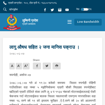
प्रहरी कन्ट्रोल : १००, टोल फ्री नं.: १६६००१४१५१६
नेपा
EN
लुम्बिनी प्रदेश
Low Bandwidth
प्रहरी कार्यालय
लागु औषध सहित २ जना मानिस पक्राउ ।
२०७८-०६-०७
Share
-
+
A
A
A
रूपन्देही, असोज ०७
२०७८।०६।०७ गते अं ११:२० बजेको समयमा जिल्ला रुपन्देही रोहिणी
गाउँपालिका वडा नम्बर ५ मझौनिचोकमा प्रहरी चौकी पिप्रहवा रुपन्देहीबाट
खटिएको प्रहरी टोलिले संका लागि लु ४ प ११३४ नंबरको मोटरसाईकललाई रोकी
चेकजाच गर्दा मोटरसाईकल चालक जिल्ला नवलपरासी रामग्रम नगरपालिका वडा
नम्बर १६ वस्ने वर्ष १९ को इस्लाम चुरीहार ,ऐ.ऐ.वस्ने वर्ष २० को आलमगरी