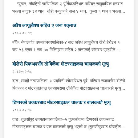
प्युठान, नौबहिनी गाउँपालिका-२ पूर्तिबाङस्थित मास्बिर सामुदायिक वनबाट
भरूवा बन्दुक ३२ थान, सोही बन्दुकको नाल ४ थान, कुन्दा १ थान र भरूवा
बन्दुकको चाप ३ थान सोमबार बिहान प्रहरीले बरामद गरेको छ । इलाका
अवैध लागूऔषध सहित २ जना पक्राउ
प्रहरी कार्यालय लुङबाहानेबाट खटिएको प्रहरीले उक्त हातहतियार फेला पारी
बरामद गरेको हो । यस सम्बन्धमा प्रहरीले आवश्यक अनुसन्धान गरिरहेको
२०८३-०४-१९
छ ।
बाँके, नेपालगंज उपमहानगरपालिका-४ बाट अवैध लागूऔषध खैरो हेरोइन १
सय ५३ ग्राम ९ सय ५० मिलिग्राम सहित २ जनालाई सोमबार प्रहरीले
पक्राउ गरेको छ । पक्राउ पर्नेहरूमा सोही उपमहानगरपालिका-४ बस्ने ३०
बोलेरो पिकअपसँग ठोक्किँदा मोटरसाइकल चालकको मृत्यु
वर्षीय सुशिल भण्डारी र सोही उपमहानगरपालिका-१० बस्ने ५५ वर्षीय अरूण
कुमार जयसवाल रहेका छन् । लागूऔषध नियन्त्रण ब्यूरो शाखा कार्यालय
२०८३-०२-१८
नेपालगंजबाट खटिएको प्रहरीले उनीहरूलाई उक्त लागूऔषध सहित पक्राउ
दाङ, लमही नगरपालिका–७ पदमिनी खोलास्थित पूर्व–पश्चिम राजमार्गमा बोलेरो
गरेको हो । थप अनुसन्धानको क्रममा प्रहरीले अरूण कुमारको घर तलासी
पिकअप र मोटरसाइकल एकआपसमा ठोक्किँदा मोटरसाइकल चालकको मृत्यु
गर्दा थप ४ सय २५ ग्राम खैरो हेरोइन, नगद १ लाख ८० हजार नेपाली रूपैयाँ,
भएको छ।काठमाडौंबाट बर्दियातर्फ जाँदै गरेको बा.६५ प.१८८४ नम्बरको
२ लाख १४ हजार भारतीय रूपैयाँ र डिजिटल तराजु १ थान समेत फेला पारी
टिप्परको ठक्करबाट मोटरसाइकल चालक र बालकको मृत्यु
मोटरसाइकल र विपरीत दिशाबाट अमिलियाबाट लमहीतर्फ आउँदै गरेको लु.२
बरामद गरेको छ ।यस सम्बन्धमा प्रहरीले आवश्यक अनुसन्धान गरिरहेको छ ।
च.९६१७ नम्बरको बोलेरो पिकअप एकआपसमा ठोक्किँदा मोटरसाइकल चालक
२०८३-०२-१८
बर्दियाको गेरुवा गाउँपालिका–४ मैनापोखर निवासी ३३ वर्षीय खिम तिमिल्सिना
दाङ, तुलसीपुर उपमहानगरपालिका–५ गुल्मचोकमा टिप्परको ठक्करबाट
गम्भीर घाइते भएका थिए।घाइते तिमिल्सिनालाई उपचारका लागि लमही
मोटरसाइकल चालक र एक बालकको मृत्यु भएको छ।तुलसीपुरबाट घोराहीतर्फ
अस्पताल दाङ लगिएकोमा चिकित्सकले मृत घोषणा गरेका थिए।दुर्घटनामा
जाँदै गरेको रा.४ प.३३९० नम्बरको मोटरसाइकललाई विपरीत दिशाबाट आई